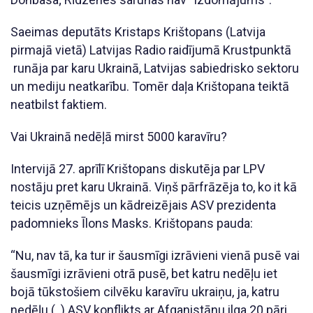
Saeimas deputāts Kristaps Krištopans (Latvija
pirmajā vietā) Latvijas Radio raidījumā Krustpunktā
runāja par karu Ukrainā, Latvijas sabiedrisko sektoru
un mediju neatkarību. Tomēr daļa Krištopana teiktā
neatbilst faktiem.
Vai Ukrainā nedēļā mirst 5000 karavīru?
Intervijā 27. aprīlī Krištopans diskutēja par LPV
nostāju pret karu Ukrainā. Viņš pārfrāzēja to, ko it kā
teicis uzņēmējs un kādreizējais ASV prezidenta
padomnieks Īlons Masks. Krištopans pauda:
“Nu, nav tā, ka tur ir šausmīgi izrāvieni vienā pusē vai
šausmīgi izrāvieni otrā pusē, bet katru nedēļu iet
bojā tūkstošiem cilvēku karavīru ukraiņu, ja, katru
nedēļu (..) ASV konflikts ar Afganistānu ilga 20 pāri