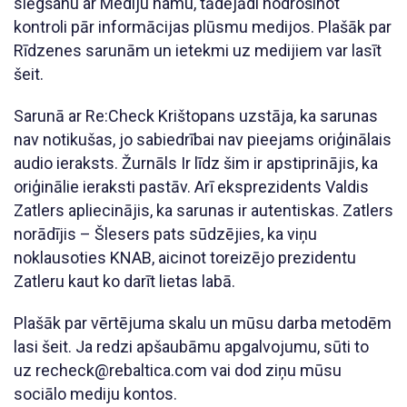
slēgšanu ar Mediju namu, tādējādi nodrošinot
kontroli pār informācijas plūsmu medijos. Plašāk par
Rīdzenes sarunām un ietekmi uz medijiem var lasīt
šeit.
Sarunā ar Re:Check Krištopans uzstāja, ka sarunas
nav notikušas, jo sabiedrībai nav pieejams oriģinālais
audio ieraksts. Žurnāls Ir līdz šim ir apstiprinājis, ka
oriģinālie ieraksti pastāv. Arī eksprezidents Valdis
Zatlers apliecinājis, ka sarunas ir autentiskas. Zatlers
norādījis – Šlesers pats sūdzējies, ka viņu
noklausoties KNAB, aicinot toreizējo prezidentu
Zatleru kaut ko darīt lietas labā.
Plašāk par vērtējuma skalu un mūsu darba metodēm
lasi šeit. Ja redzi apšaubāmu apgalvojumu, sūti to
uz recheck@rebaltica.com vai dod ziņu mūsu
sociālo mediju kontos.