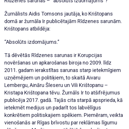
Rīdzenes sarunas – “absolūts izdomājums”?
Žurnālists Aidis Tomsons jautāja, ko Krištopans
domā ar žurnāla Ir publicētajām Rīdzenes sarunām.
Krištopans atbildēja:
“Absolūts izdomājums.”
Tā dēvētās Rīdzenes sarunas ir Korupcijas
novēršanas un apkarošanas biroja no 2009. līdz
2011. gadam ierakstītas sarunas starp ietekmīgiem
uzņēmējiem un politiķiem, to skaitā Aivaru
Lembergu, Aināru Šleseru un Vili Krištopanu –
Kristapa Krištopana tēvu. Žurnāls Ir to atšifrējumus
publicēja 2017. gadā. Tajās cita starpā apsprieda, kā
ietekmēt medijus un padarīt tos labvēlīgus
konkrētiem politiskajiem spēkiem. Piemēram, veikta
vienošanās ar Rīgas brīvostu par reklāmas līgumu