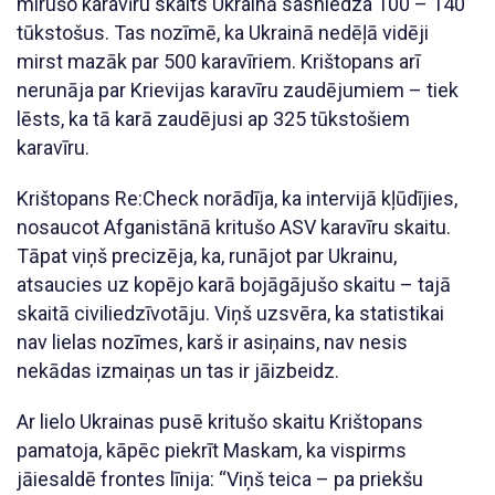
mirušo karavīru skaits Ukrainā sasniedza 100 – 140
tūkstošus. Tas nozīmē, ka Ukrainā nedēļā vidēji
mirst mazāk par 500 karavīriem. Krištopans arī
nerunāja par Krievijas karavīru zaudējumiem – tiek
lēsts, ka tā karā zaudējusi ap 325 tūkstošiem
karavīru.
Krištopans Re:Check norādīja, ka intervijā kļūdījies,
nosaucot Afganistānā kritušo ASV karavīru skaitu.
Tāpat viņš precizēja, ka, runājot par Ukrainu,
atsaucies uz kopējo karā bojāgājušo skaitu – tajā
skaitā civiliedzīvotāju. Viņš uzsvēra, ka statistikai
nav lielas nozīmes, karš ir asiņains, nav nesis
nekādas izmaiņas un tas ir jāizbeidz.
Ar lielo Ukrainas pusē kritušo skaitu Krištopans
pamatoja, kāpēc piekrīt Maskam, ka vispirms
jāiesaldē frontes līnija: “Viņš teica – pa priekšu