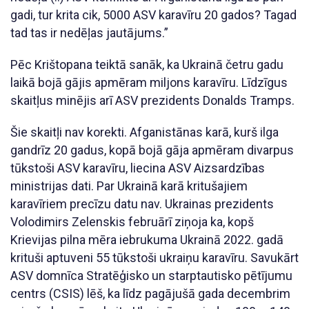
gadi, tur krita cik, 5000 ASV karavīru 20 gados? Tagad
tad tas ir nedēļas jautājums.”
Pēc Krištopana teiktā sanāk, ka Ukrainā četru gadu
laikā bojā gājis apmēram miljons karavīru. Līdzīgus
skaitļus minējis arī ASV prezidents Donalds Tramps.
Šie skaitļi nav korekti. Afganistānas karā, kurš ilga
gandrīz 20 gadus, kopā bojā gāja apmēram divarpus
tūkstoši ASV karavīru, liecina ASV Aizsardzības
ministrijas dati. Par Ukrainā karā kritušajiem
karavīriem precīzu datu nav. Ukrainas prezidents
Volodimirs Zelenskis februārī ziņoja ka, kopš
Krievijas pilna mēra iebrukuma Ukrainā 2022. gadā
krituši aptuveni 55 tūkstoši ukraiņu karavīru. Savukārt
ASV domnīca Stratēģisko un starptautisko pētījumu
centrs (CSIS) lēš, ka līdz pagājušā gada decembrim