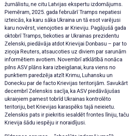
žurnālistu, ne citu Latvijas ekspertu izdomājums.
Piemēram, 2025. gada februārī Tramps nepatiesi
izteicās, ka karu sāka Ukraina un tā esot varējusi
karu novērst, vienojoties ar Krieviju. Pagājušā gada
oktobrī Tramps, tiekoties ar Ukrainas prezidentu
Zelenski, piedāvāja atdot Krievijai Donbasu – par to
ziņoja Reuters, atsaucoties uz diviem par sarunām
informētiem avotiem. Novembrī atklātībā nonāca
pilns ASV plāns kara izbeigšanai, kura viens no
punktiem paredzēja atzīt Krimu, Luhansku un
Donecku par de facto Krievijas teritorijām. Savukārt
decembrī Zelenskis sacīja, ka ASV piedāvājušas
ukraiņiem pamest tobrīd Ukrainas kontrolēto
teritoriju, bet Krievijas karaspēks tajā neieietu.
Zelenskis pats ir piekritis iesaldēt frontes līniju, taču
Krievija šādu iespēju ir noraidījusi.