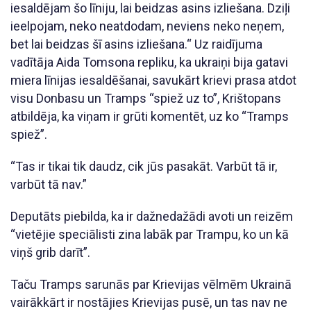
iesaldējam šo līniju, lai beidzas asins izliešana. Dziļi
ieelpojam, neko neatdodam, neviens neko neņem,
bet lai beidzas šī asins izliešana.“ Uz raidījuma
vadītāja Aida Tomsona repliku, ka ukraiņi bija gatavi
miera līnijas iesaldēšanai, savukārt krievi prasa atdot
visu Donbasu un Tramps “spiež uz to”, Krištopans
atbildēja, ka viņam ir grūti komentēt, uz ko “Tramps
spiež”.
“Tas ir tikai tik daudz, cik jūs pasakāt. Varbūt tā ir,
varbūt tā nav.”
Deputāts piebilda, ka ir dažnedažādi avoti un reizēm
“vietējie speciālisti zina labāk par Trampu, ko un kā
viņš grib darīt”.
Taču Tramps sarunās par Krievijas vēlmēm Ukrainā
vairākkārt ir nostājies Krievijas pusē, un tas nav ne