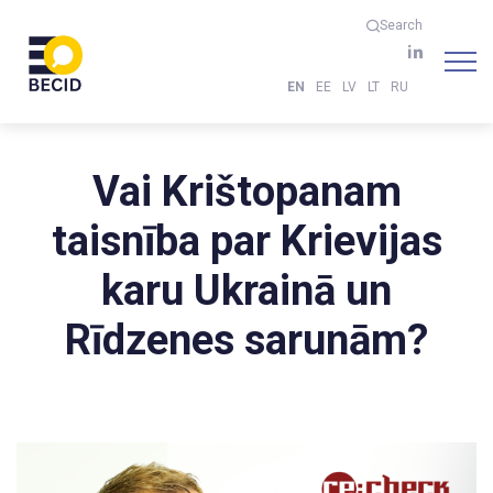
Search
EN
EE
LV
LT
RU
Vai Krištopanam
taisnība par Krievijas
karu Ukrainā un
Rīdzenes sarunām?