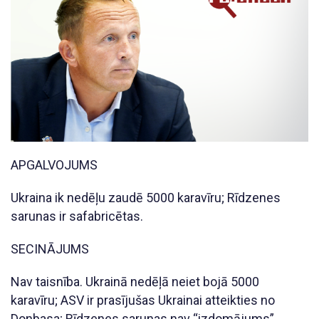
APGALVOJUMS
Ukraina ik nedēļu zaudē 5000 karavīru; Rīdzenes
sarunas ir safabricētas.
SECINĀJUMS
Nav taisnība. Ukrainā nedēļā neiet bojā 5000
karavīru; ASV ir prasījušas Ukrainai atteikties no
Donbasa; Rīdzenes sarunas nav “izdomājums”.