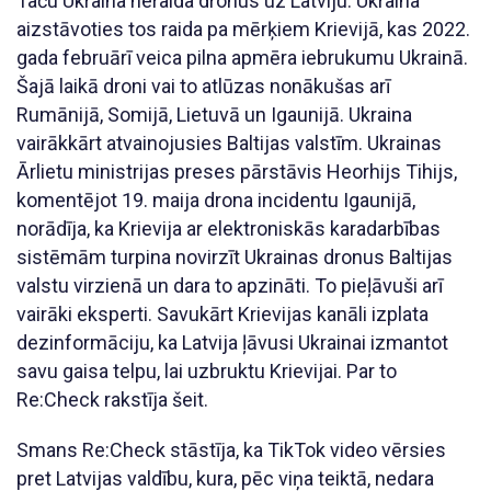
Taču Ukraina neraida dronus uz Latviju. Ukraina
aizstāvoties tos raida pa mērķiem Krievijā, kas 2022.
gada februārī veica pilna apmēra iebrukumu Ukrainā.
Šajā laikā droni vai to atlūzas nonākušas arī
Rumānijā, Somijā, Lietuvā un Igaunijā. Ukraina
vairākkārt atvainojusies Baltijas valstīm. Ukrainas
Ārlietu ministrijas preses pārstāvis Heorhijs Tihijs,
komentējot 19. maija drona incidentu Igaunijā,
norādīja, ka Krievija ar elektroniskās karadarbības
sistēmām turpina novirzīt Ukrainas dronus Baltijas
valstu virzienā un dara to apzināti. To pieļāvuši arī
vairāki eksperti. Savukārt Krievijas kanāli izplata
dezinformāciju, ka Latvija ļāvusi Ukrainai izmantot
savu gaisa telpu, lai uzbruktu Krievijai. Par to
Re:Check rakstīja šeit.
Smans Re:Check stāstīja, ka TikTok video vērsies
pret Latvijas valdību, kura, pēc viņa teiktā, nedara