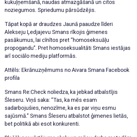
kukuļņemšanā, naudas atmazgāšanā un citos
noziegumos. Spriedumu pārsūdzējis.
Tāpat kopā ar draudzes Jaunā paaudze līderi
Alekseju Ļedjajevu Smans rīkojis ģimenes
pasākumus, lai cīnītos pret “homoseksuāļu
propogandu”. Pret homoseksualitāti Smans iestājas
arī sociālo mediju platformās.
Attēls: Ekrānuzņēmums no Aivara Smana Facebook
profila
Smans Re:Check noliedza, ka jebkad atbalstījis
Šleseru. Viņš saka: “Tas, ka mēs esam
sadarbojušies, nenozīme, ka es par viņu esmu
sajūsmā.” Smans Šleseru atbalstot ģimenes lietās,
bet politikā abi esot konkurenti.