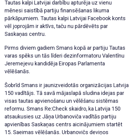
Tautas kalpi Latvijai darbību apturēja uz vienu
mēnesi saistībā partiju finansēšanas likuma
pārkāpumiem. Tautas kalpi Latvijai Facebook konts
vēl joprojām ir aktīvs, taču nu pārdēvēts par
Saskaņas centru.
Pirms diviem gadiem Smans kopā ar partiju Tautas
varas spēks un tās līderi dezinformatoru Valentīnu
Jeremejevu kandidēja Eiropas Parlamenta
vēlēšanās.
Šobrīd Smans ir jaunizveidotās organizācijas Latvija
150 vadītājs. Tā savā mājaslapā sludina idejas par
visas tautas apvienošanu un vēlēšanu sistēmas
reformu. Smans Re:Check skaidro, ka Latvija 150
atsaukusies uz Jāņa Urbanoviča vadītās partiju
apvienības Saskaņas centrs aicinājumiem startēt
15. Saeimas vēlēšanās. Urbanovičs deviņos