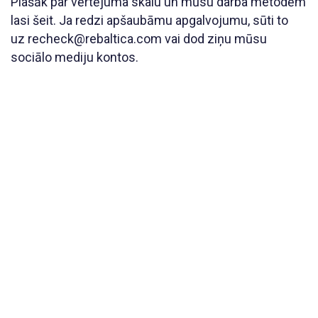
Plašāk par vērtējuma skalu un mūsu darba metodēm
lasi šeit. Ja redzi apšaubāmu apgalvojumu, sūti to
uz recheck@rebaltica.com vai dod ziņu mūsu
sociālo mediju kontos.