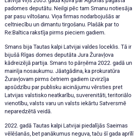
Latvijā viņš 2005. gadā kļuva par Aglonas pagasta
padomes deputātu. Neilgi pēc tam Smanu notiesāja
par pasu viltošanu. Viņa firmas nodarbojušās ar
celtniecību un dimantu tirgošanu. Plašāk par to
Re:Baltica rakstīja pirms pieciem gadiem.
Smans bija Tautas kalpi Latvijai valdes loceklis. Tā ir
bijušā Rīgas domes deputāta Jura Žuravļova
kādreizējā partija. Smans to pārņēma 2022. gadā un
mainīja nosaukumu. Jāatgādina, ka prokuratūra
Žuravļovam pirms četriem gadiem izvirzīja
apsūdzību par publisku aicinājumu vērsties pret
Latvijas valstisko neatkarību, suverenitāti, teritoriālo
vienotību, valsts varu un valsts iekārtu Satversmē
neparedzētā veidā.
2022. gadā Tautas kalpi Latvijai piedalījās Saeimas
vēlēšanās, bet panākumus neguva, taču šī gada aprīlī