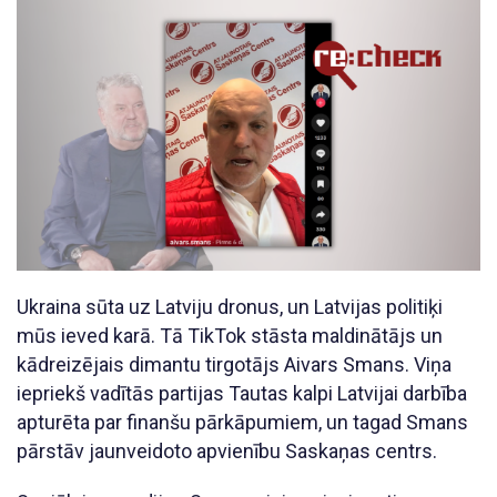
Ukraina sūta uz Latviju dronus, un Latvijas politiķi
mūs ieved karā. Tā TikTok stāsta maldinātājs un
kādreizējais dimantu tirgotājs Aivars Smans. Viņa
iepriekš vadītās partijas Tautas kalpi Latvijai darbība
apturēta par finanšu pārkāpumiem, un tagad Smans
pārstāv jaunveidoto apvienību Saskaņas centrs.