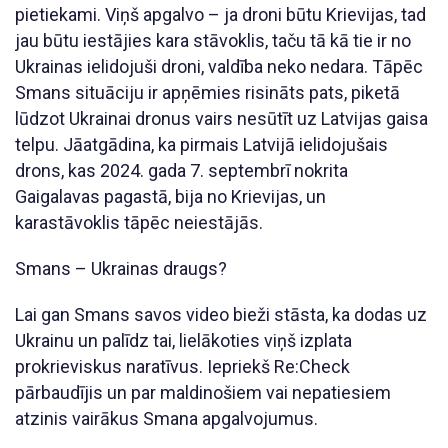
pietiekami. Viņš apgalvo – ja droni būtu Krievijas, tad
jau būtu iestājies kara stāvoklis, taču tā kā tie ir no
Ukrainas ielidojuši droni, valdība neko nedara. Tāpēc
Smans situāciju ir apņēmies risināts pats, piketā
lūdzot Ukrainai dronus vairs nesūtīt uz Latvijas gaisa
telpu. Jāatgādina, ka pirmais Latvijā ielidojušais
drons, kas 2024. gada 7. septembrī nokrita
Gaigalavas pagastā, bija no Krievijas, un
karastāvoklis tāpēc neiestājās.
Smans – Ukrainas draugs?
Lai gan Smans savos video bieži stāsta, ka dodas uz
Ukrainu un palīdz tai, lielākoties viņš izplata
prokrieviskus naratīvus. Iepriekš Re:Check
pārbaudījis un par maldinošiem vai nepatiesiem
atzinis vairākus Smana apgalvojumus.