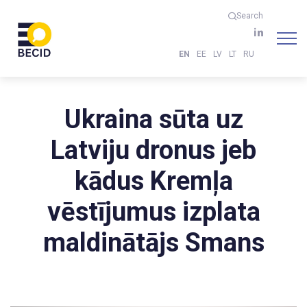
Search
EN
EE
LV
LT
RU
Ukraina sūta uz
Latviju dronus jeb
kādus Kremļa
vēstījumus izplata
maldinātājs Smans