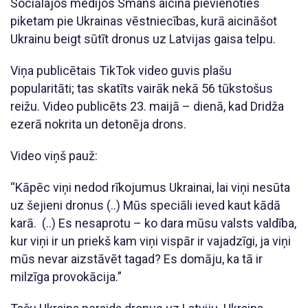
Sociālajos medijos Smans aicina pievienoties
piketam pie Ukrainas vēstniecības, kurā aicināšot
Ukrainu beigt sūtīt dronus uz Latvijas gaisa telpu.
Viņa publicētais TikTok video guvis plašu
popularitāti; tas skatīts vairāk nekā 56 tūkstošus
reižu. Video publicēts 23. maijā – dienā, kad Dridža
ezerā nokrita un detonēja drons.
Video viņš pauž:
“Kāpēc viņi nedod rīkojumus Ukrainai, lai viņi nesūta
uz šejieni dronus (..) Mūs speciāli ieved kaut kādā
karā. (..) Es nesaprotu – ko dara mūsu valsts valdība,
kur viņi ir un priekš kam viņi vispār ir vajadzīgi, ja viņi
mūs nevar aizstāvēt tagad? Es domāju, ka tā ir
milzīga provokācija.”