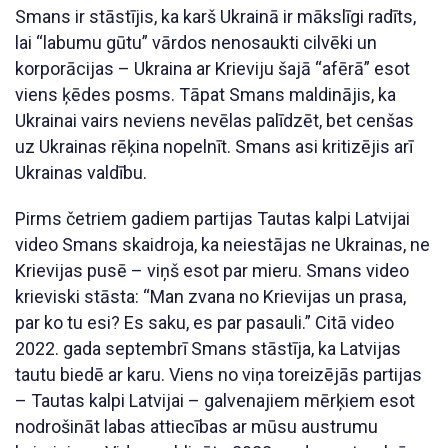
Smans ir stāstījis, ka karš Ukrainā ir mākslīgi radīts,
lai “labumu gūtu” vārdos nenosaukti cilvēki un
korporācijas – Ukraina ar Krieviju šajā “afērā” esot
viens ķēdes posms. Tāpat Smans maldinājis, ka
Ukrainai vairs neviens nevēlas palīdzēt, bet cenšas
uz Ukrainas rēķina nopelnīt. Smans asi kritizējis arī
Ukrainas valdību.
Pirms četriem gadiem partijas Tautas kalpi Latvijai
video Smans skaidroja, ka neiestājas ne Ukrainas, ne
Krievijas pusē – viņš esot par mieru. Smans video
krieviski stāsta: “Man zvana no Krievijas un prasa,
par ko tu esi? Es saku, es par pasauli.” Citā video
2022. gada septembrī Smans stāstīja, ka Latvijas
tautu biedē ar karu. Viens no viņa toreizējās partijas
– Tautas kalpi Latvijai – galvenajiem mērķiem esot
nodrošināt labas attiecības ar mūsu austrumu