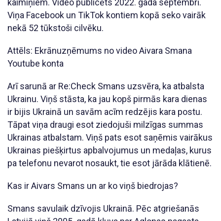
kaimiņiem. Video publicēts 2022. gada septembrī.
Viņa Facebook un TikTok kontiem kopā seko vairāk
nekā 52 tūkstoši cilvēku.
Attēls: Ekrānuzņēmums no video Aivara Smana
Youtube konta
Arī sarunā ar Re:Check Smans uzsvēra, ka atbalsta
Ukrainu. Viņš stāsta, ka jau kopš pirmās kara dienas
ir bijis Ukrainā un savām acīm redzējis kara postu.
Tāpat viņa draugi esot ziedojuši milzīgas summas
Ukrainas atbalstam. Viņš pats esot saņēmis vairākus
Ukrainas piešķirtus apbalvojumus un medaļas, kurus
pa telefonu nevarot nosaukt, tie esot jārāda klātienē.
Kas ir Aivars Smans un ar ko viņš biedrojas?
Smans savulaik dzīvojis Ukrainā. Pēc atgriešanās