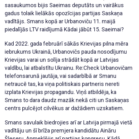
sasaukumos bijis Saeimas deputāts un vairākus
gadus tolaik lielākās opozīcijas partijas Saskaņa
vadītājs. Smans kopā ar Urbanoviču 11. maijā
piedalījās LTV raidījumā Kādai jābūt 15. Saeimai?
Kad 2022. gada februārī sākās Krievijas pilna mēra
iebrukums Ukrainā, Urbanovičs pauda nosodījumu
Krievijas varai un solīja strādāt kopā ar Latvijas
valdību, lai atbalstītu Ukrainu. Re:Check Urbanovičam
telefonsarunā jautāja, vai sadarbībā ar Smanu
netraucē tas, ka viņa politiskais partneris nereti
izplata Krievijas propagandu. Viņš atbildēja, ka
Smans to dara daudz mazāk nekā citi un Saskaņas
centrs pulcējot cilvēkus ar dažādiem uzskatiem.
Smans savulaik biedrojies arī ar Latvija pirmajā vietā
vadītāju un šī brīža premjera kandidātu Aināru
Šleseru. Apmeklējis arī partijas kongresu. Kādā