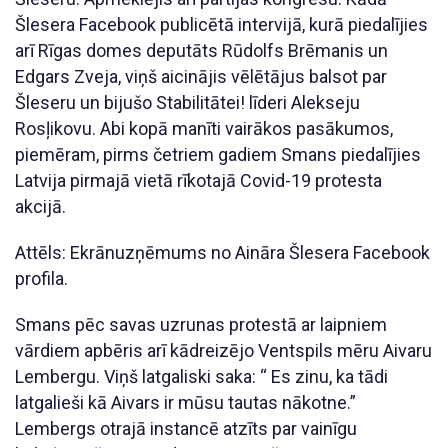
Šlesera Facebook publicētā intervijā, kurā piedalījies
arī Rīgas domes deputāts Rūdolfs Brēmanis un
Edgars Zveja, viņš aicinājis vēlētājus balsot par
Šleseru un bijušo Stabilitātei! līderi Alekseju
Rosļikovu. Abi kopā manīti vairākos pasākumos,
piemēram, pirms četriem gadiem Smans piedalījies
Latvija pirmajā vietā rīkotajā Covid-19 protesta
akcijā.
Attēls: Ekrānuzņēmums no Aināra Šlesera Facebook
profila.
Smans pēc savas uzrunas protestā ar laipniem
vārdiem apbēris arī kādreizējo Ventspils mēru Aivaru
Lembergu. Viņš latgaliski saka: “ Es zinu, ka tādi
latgalieši kā Aivars ir mūsu tautas nākotne.”
Lembergs otrajā instancē atzīts par vainīgu