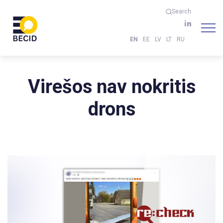
Search
EN
EE
LV
LT
RU
Virešos nav nokritis
drons