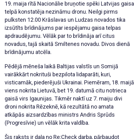
19. maija rītā Nacionālie bruņotie spēki Latvijas gaisa
telpā konstatēja nezināmu dronu. Neilgi pirms
pulksten 12.00 Krāslavas un Ludzas novados tika
izsūtīts brīdinājums par iespējamu gaisa telpas
apdraudējumu. Vēlāk par to brīdināja arī citus
novadus, tajā skaitā Smiltenes novadu. Divos dienā
brīdinājumu atcēla.
Pēdējā mēneša laikā Baltijas valstīs un Somijā
vairākkārt nokrituši bezpilota lidaparāti, kuri,
visticamāk, piederējuši Ukrainai. Piemēram, 18. maijā
viens nokrita Lietuvā, bet 19. datumā citu notrieca
gaisā virs Igaunijas. Tikmēr naktī uz 7. maiju divi
droni nokrita Rēzeknē, kā rezultātā no amata
atkāpās aizsardzības ministrs Andris Sprūds
(Progresīvie) un vēlāk krita valdība.
Šis raksts ir daļa no Re:Check darba, pārbaudot