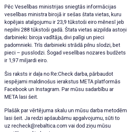
Pēc Veselības ministrijas sniegtās informācijas
veselības ministra birojā ir sešas štata vietas, kuru
kopējais atalgojumu ir 23,9 tūkstoši eiro mēnesī jeb
nepilni 288 tūkstoši gadā. Štata vietas aizpilda astoņi
darbinieki: biroja vadītāja, divi palīgi un pieci
padomnieki. Trīs darbinieki strādā pilnu slodzi, bet
pieci – pusslodzi. Šogad veselības nozares budžets
ir 1,97 miljardi eiro.
Šis raksts ir daļa no Re:Check darba, pārbaudot
iespējami maldinošus ierakstus META platformās
Facebook un Instagram. Par mūsu sadarbību ar
META lasi šeit.
Plašāk par vērtējuma skalu un mūsu darba metodēm
lasi šeit. Ja redzi apšaubāmu apgalvojumu, sūti to
uz recheck@rebaltica.com vai dod ziņu mūsu