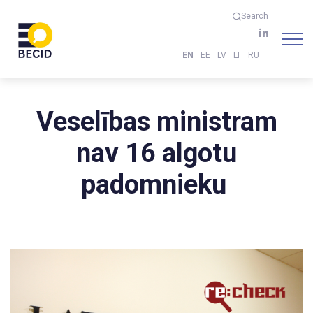
Search
EN
EE
LV
LT
RU
Veselības ministram
nav 16 algotu
padomnieku