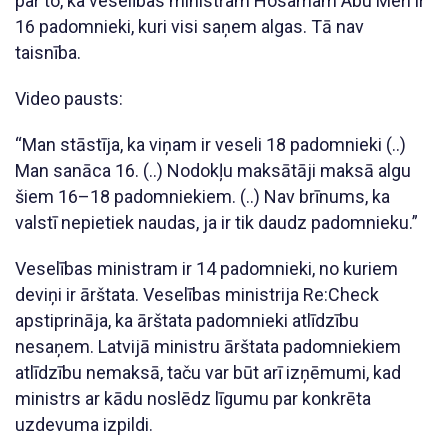
par to, ka veselības ministram Hosamam Abu Meri ir
16 padomnieki, kuri visi saņem algas. Tā nav
taisnība.
Video pausts:
“Man stāstīja, ka viņam ir veseli 18 padomnieki (..)
Man sanāca 16. (..) Nodokļu maksātāji maksā algu
šiem 16–18 padomniekiem. (..) Nav brīnums, ka
valstī nepietiek naudas, ja ir tik daudz padomnieku.”
Veselības ministram ir 14 padomnieki, no kuriem
deviņi ir ārštata. Veselības ministrija Re:Check
apstiprināja, ka ārštata padomnieki atlīdzību
nesaņem. Latvijā ministru ārštata padomniekiem
atlīdzību nemaksā, taču var būt arī izņēmumi, kad
ministrs ar kādu noslēdz līgumu par konkrēta
uzdevuma izpildi.