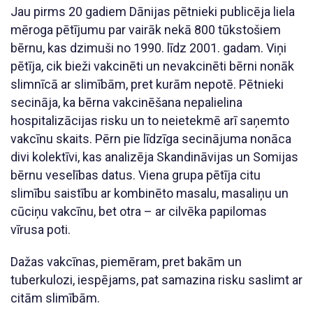
Jau pirms 20 gadiem Dānijas pētnieki publicēja liela
mēroga pētījumu par vairāk nekā 800 tūkstošiem
bērnu, kas dzimuši no 1990. līdz 2001. gadam. Viņi
pētīja, cik bieži vakcinēti un nevakcinēti bērni nonāk
slimnīcā ar slimībām, pret kurām nepotē. Pētnieki
secināja, ka bērna vakcinēšana nepalielina
hospitalizācijas risku un to neietekmē arī saņemto
vakcīnu skaits. Pērn pie līdzīga secinājuma nonāca
divi kolektīvi, kas analizēja Skandināvijas un Somijas
bērnu veselības datus. Viena grupa pētīja citu
slimību saistību ar kombinēto masalu, masaliņu un
cūciņu vakcīnu, bet otra – ar cilvēka papilomas
vīrusa poti.
Dažas vakcīnas, piemēram, pret bakām un
tuberkulozi, iespējams, pat samazina risku saslimt ar
citām slimībām.