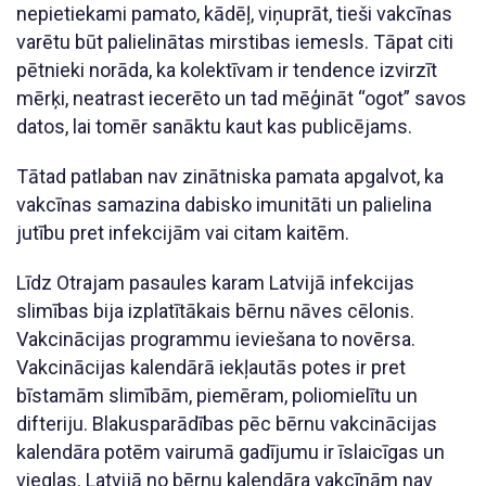
nepietiekami pamato, kādēļ, viņuprāt, tieši vakcīnas
varētu būt palielinātas mirstibas iemesls. Tāpat citi
pētnieki norāda, ka kolektīvam ir tendence izvirzīt
mērķi, neatrast iecerēto un tad mēģināt “ogot” savos
datos, lai tomēr sanāktu kaut kas publicējams.
Tātad patlaban nav zinātniska pamata apgalvot, ka
vakcīnas samazina dabisko imunitāti un palielina
jutību pret infekcijām vai citam kaitēm.
Līdz Otrajam pasaules karam Latvijā infekcijas
slimības bija izplatītākais bērnu nāves cēlonis.
Vakcinācijas programmu ieviešana to novērsa.
Vakcinācijas kalendārā iekļautās potes ir pret
bīstamām slimībām, piemēram, poliomielītu un
difteriju. Blakusparādības pēc bērnu vakcinācijas
kalendāra potēm vairumā gadījumu ir īslaicīgas un
vieglas. Latvijā no bērnu kalendāra vakcīnām nav