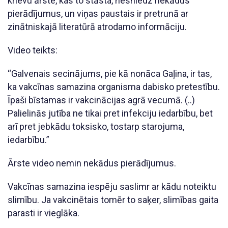
krievu ārste, kas to stāsta, nesniedz nekādus
pierādījumus, un viņas paustais ir pretrunā ar
zinātniskajā literatūrā atrodamo informāciju.
Video teikts:
“Galvenais secinājums, pie kā nonāca Gaļina, ir tas,
ka vakcīnas samazina organisma dabisko pretestību.
Īpaši bīstamas ir vakcinācijas agrā vecumā. (..)
Palielinās jutība ne tikai pret infekciju iedarbību, bet
arī pret jebkādu toksisko, tostarp starojuma,
iedarbību.”
Ārste video nemin nekādus pierādījumus.
Vakcīnas samazina iespēju saslimr ar kādu noteiktu
slimību. Ja vakcinētais tomēr to saķer, slimības gaita
parasti ir vieglāka.