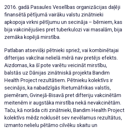
2016. gadā Pasaules Veselības organizācijas daļēji
finansētā pētījumā vairāku valstu zinātnieki
apkopoja virkni pētījumu un secināja – bērniem, kas
bija vakcinējušies pret tuberkulozi vai masalām, bija
zemāka kopējā mirstība.
Patlaban atsevišķi pētnieki spriež, vai kombinētajai
difterijas vakcīnai nelielā mērā nav pretējs efekts.
Aizdomas, ka šī pote varētu veicināt mirstību,
balstās uz Dānijas zinātniskā projekta Bandim
Health Project rezultātiem. Pētnieku kolektīvs ir
secinājis, ka nabadzīgās Rietumāfrikas valstīs,
piemēram, Gvinejā-Bisavā pret difteriju vakcinētām
meitenēm ir augstāka mirstība nekā nevakcinētām.
Taču, kā norāda citi zinātnieki, Bandim Health Project
kolektīvs mēdz noklusēt sev nevēlamus rezultātus,
izmanto nelielu pētāmo cilvēku skaitu un