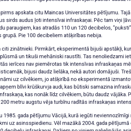
pirms apskata citu Maincas Universitātes pētījumu. Tajā
s sirds audus ļoti intensīvai infraskaņai. Pēc tam viņi ļā
u paraugiem, kas atradās 110 un 120 decibelos, “puksti” b
 grupā. Pie 100 decibeliem atšķirības nebija.
a citi zinātnieki. Pirmkārt, eksperimentā bijuši apstākļi, k
plūsmā un tikuši mehāniski raustīti. Tas nenoliedzami ie
tās ierīces nav piemērotas tik intensīvas infraskaņas mē
visticamāk, bijusi daudz lielāka, nekā autori domājuši. Tr
ināmi uz cilvēkiem, jo atšķirībā no eksperimentā izmanto
apņem blīvi krūškurvja audi, kas būtiski samazina infraska
 infraskaņa, kas nonāk līdz cilvēkiem, būtu daudz vājāka
00 metru augstu vēja turbīnu radītās infraskaņas intensi
lu 1985. gada pētījumu Vācijā, kurā iegūti neviennozīmīgi
ekmi uz asinsspiedienu. Vēl mazākā 2004. gada pētījumā
 decibelu infraskaņai. Dažiem no viņiem palielinājās as