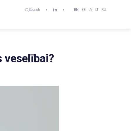
EN
EE
LV
LT
RU
Search
s veselībai?