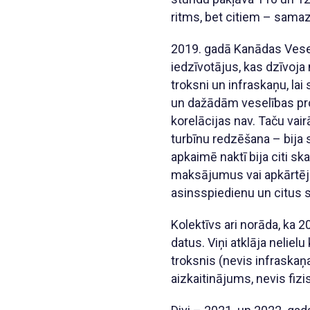
ritms, bet citiem – samaz
2019. gadā Kanādas Vesel
iedzīvotājus, kas dzīvoja
troksni un infraskaņu, lai
un dažādām veselības pro
korelācijas nav. Taču vair
turbīnu redzēšana – bija s
apkaimē naktī bija citi sk
maksājumus vai apkārtējā
asinsspiedienu un citus 
Kolektīvs ari norāda, ka
datus. Viņi atklāja neliel
troksnis (nevis infraskaņa
aizkaitinājums, nevis fiz