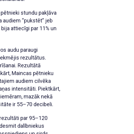
 pētnieki stundu pakļāva
va audiem “pukstēt” jeb
ija attiecīgi par 11% un
uros audu paraugi
tekmējis rezultātus.
rīšanai. Rezultātā
eškārt, Maincas pētnieku
tajiem audiem cilvēka
ņas intensitāti. Piektkārt,
. Piemēram, mazāk nekā
tāte ir 55–70 decibeli.
 rezultāti par 95–120
 desmit dalībniekus
insspiediens un sirds