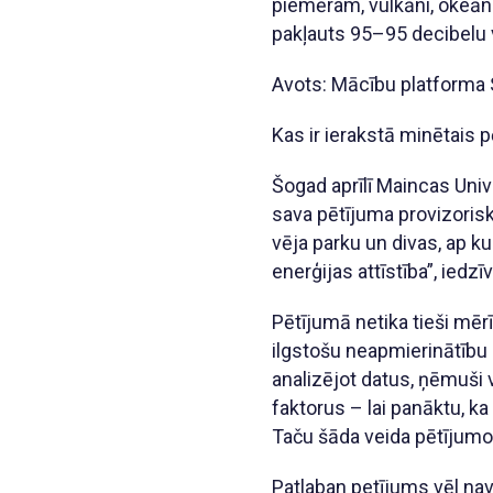
piemēram, vulkāni, okeāna
pakļauts 95–95 decibelu v
Avots: Mācību platform
Kas ir ierakstā minētais 
Šogad aprīlī Maincas Uni
sava pētījuma provizorisku
vēja parku un divas, ap ku
enerģijas attīstība”, iedz
Pētījumā netika tieši mērī
ilgstošu neapmierinātību u
analizējot datus, ņēmuši
faktorus – lai panāktu, ka
Taču šāda veida pētījumos 
Patlaban petījums vēl nav