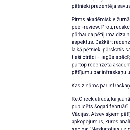
pētnieki prezentēja savus
Pirms akadēmiskie žurnāli
peer-review. Proti, redak
pārbauda pētījuma dizainu
aspektus. Dažkārt recenz
laikā pētnieki pārskatīs
tieši otrādi – iegūs spēc
pārtop recenzētā akadēmis
pētījumu par infraskaņu un
Kas zināms par infraskaņ
Re:Check atrada, ka jaun
publicēts šogad februārī.
Vācijas. Atsevišķiem pētī
apkopojumus, kuros analiz
secina: “Neskatoties uz 