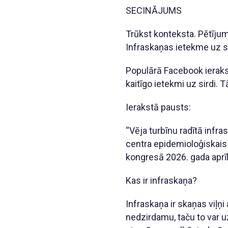
SECINĀJUMS
Trūkst konteksta. Pētījumā
Infraskaņas ietekme uz si
Populārā Facebook ierakst
kaitīgo ietekmi uz sirdi.
Ierakstā pausts:
“Vēja turbīnu radītā infra
centra epidemioloģiskais 
kongresā 2026. gada aprīl
Kas ir infraskaņa?
Infraskaņa ir skaņas viļņ
nedzirdamu, taču to var uz