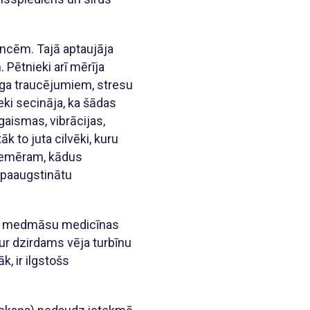
incēm. Tajā aptaujāja
 Pētnieki arī mērīja
miega traucējumiem, stresu
ki secināja, ka šādas
gaismas, vibrācijas,
k to juta cilvēki, kuru
 piemēram, kādus
 paaugstinātu
ošu medmāsu medicīnas
 kur dzirdams vēja turbīnu
k, ir ilgstošs