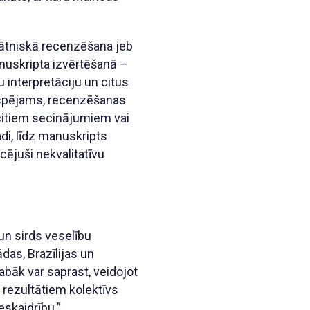
inātniskā recenzēšana jeb
anuskripta izvērtēšanā –
 interpretāciju un citus
Iespējams, recenzēšanas
 citiem secinājumiem vai
di, līdz manuskripts
cējuši nekvalitatīvu
un sirds veselību
das, Brazīlijas un
abāk var saprast, veidojot
 rezultātiem kolektīvs
skaidrību.”