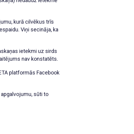
raskaņa) nedaudz ietekmē
jumu, kurā cilvēkus trīs
espaidu. Viņi secināja, ka
askaņas ietekmi uz sirds
kaitējums nav konstatēts.
 META platformās Facebook
apgalvojumu, sūti to