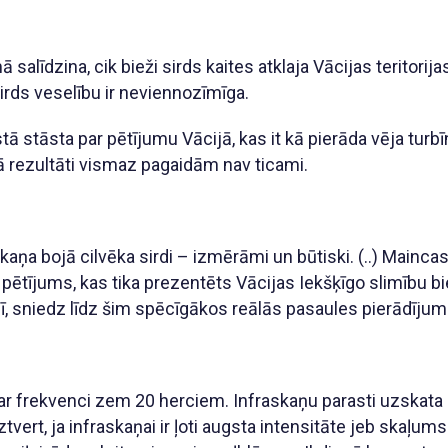
 salīdzina, cik bieži sirds kaites atklaja Vācijas teritorij
rds veselību ir neviennozīmīga.
ā stāsta par pētījumu Vācijā, kas it kā pierāda vēja turbī
 Tā rezultāti vismaz pagaidām nav ticami.
skaņa bojā cilvēka sirdi – izmērāmi un būtiski. (..) Mainc
pētījums, kas tika prezentēts Vācijas Iekšķīgo slimību b
ī, sniedz līdz šim spēcīgākos reālās pasaules pierādījum
i ar frekvenci zem 20 herciem. Infraskaņu parasti uzskata
tvert, ja infraskaņai ir ļoti augsta intensitāte jeb skaļum