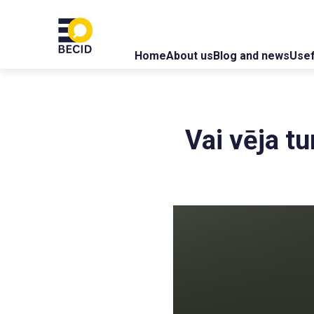
Home
About us
Blog and news
Usef
Vai vēja tu