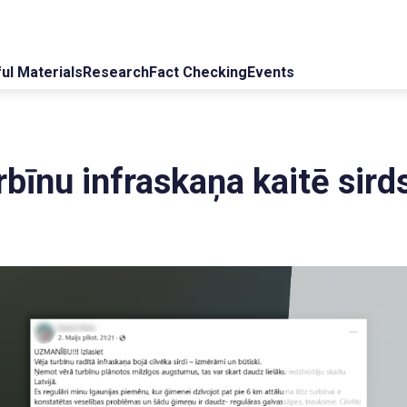
ul Materials
Research
Fact Checking
Events
rbīnu infraskaņa kaitē sird