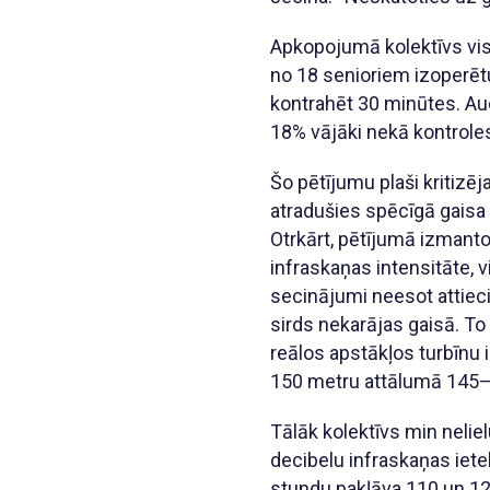
Apkopojumā kolektīvs vis
no 18 senioriem izoperētu
kontrahēt 30 minūtes. Aud
18% vājāki nekā kontroles
Šo pētījumu plaši kritizēj
atradušies spēcīgā gaisa 
Otrkārt, pētījumā izmanto
infraskaņas intensitāte, 
secinājumi neesot attiec
sirds nekarājas gaisā. To 
reālos apstākļos turbīnu
150 metru attālumā 145–2
Tālāk kolektīvs min nelie
decibelu infraskaņas iet
stundu pakļāva 110 un 120