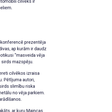
omobilī cilvēks ir
beliem.
s konferencē prezentēja
 divas, ap kurām ir daudz
 notikusi “masveida vēja
un sirds mazspēju.
reti cilvēkos izraisa
u. Pētījuma autori,
irds slimību riska
 netālu no vēja parkiem.
parādīšanos.
akāts, ar kuru Maincas