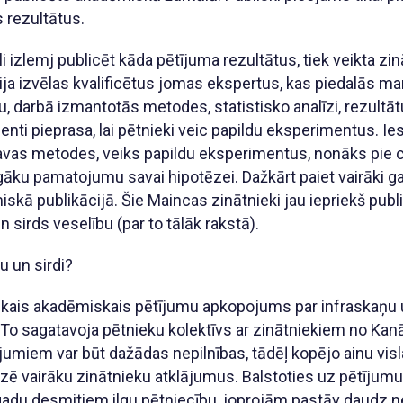
 rezultātus.
 izlemj publicēt kāda pētījuma rezultātus, tiek veikta z
cija izvēlas kvalificētus jomas ekspertus, kas piedalās m
, darbā izmantotās metodes, statistisko analīzi, rezultātu
enti pieprasa, lai pētnieki veic papildu eksperimentus. 
 savas metodes, veiks papildu eksperimentus, nonāks pie
īgāku pamatojumu savai hipotēzei. Dažkārt paiet vairāki ga
kā publikācijā. Šie Maincas zinātnieki jau iepriekš publi
 sirds veselību (par to tālāk rakstā).
u un sirdi?
ākais akadēmiskais pētījumu apkopojums par infraskaņu 
 To sagatavoja pētnieku kolektīvs ar zinātniekiem no Kanā
jumiem var būt dažādas nepilnības, tādēļ kopējo ainu visl
ē vairāku zinātnieku atklājumus. Balstoties uz pētījumu
gadu desmitiem ilgu pētniecību, joprojām pastāv daudz ne