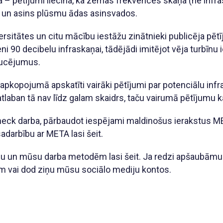
da – pētījumi liecina, ka zemas frekvences skaņa (ne inf
m un asins plūsmu ādas asinsvados.
rsitātes un citu mācību iestāžu zinātnieki publicēja pētī
i 90 decibelu infraskaņai, tādējādi imitējot vēja turbīnu i
raucējumus.
pkopojumā apskatīti vairāki pētījumi par potenciālu infr
tlaban tā nav līdz galam skaidrs, taču vairumā pētījumu 
:Check darba, pārbaudot iespējami maldinošus ierakstus
darbību ar META lasi šeit.
lu un mūsu darba metodēm lasi šeit. Ja redzi apšaubāmu 
m vai dod ziņu mūsu sociālo mediju kontos.