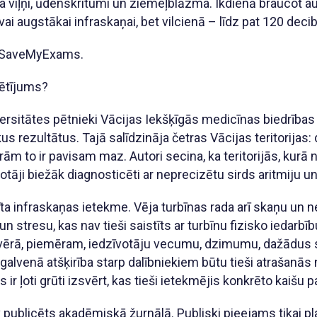
 viļņi, ūdenskritumi un ziemeļblāzma. Ikdienā braucot aut
ai augstākai infraskaņai, bet vilcienā – līdz pat 120 deci
a SaveMyExams.
pētījums?
versitātes pētnieki Vācijas Iekšķīgās medicīnas biedrība
s rezultātus. Tajā salīdzināja četras Vācijas teritorijas:
rām to ir pavisam maz. Autori secina, ka teritorijās, kurā
īvotāji biežāk diagnosticēti ar neprecizētu sirds aritmiju 
ta infraskaņas ietekme. Vēja turbīnas rada arī skaņu un ne
n stresu, kas nav tieši saistīts ar turbīnu fizisko iedarbīb
 vērā, piemēram, iedzīvotāju vecumu, dzimumu, dažādus s
 galvenā atšķirība starp dalībniekiem būtu tieši atrašanās
ir ļoti grūti izsvērt, kas tieši ietekmējis konkrēto kaišu 
 publicēts akadēmiskā žurnālā. Publiski pieejams tikai pl