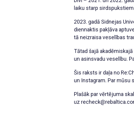
Divi – 2021. un 2022. ga
laiku starp sirdspukstie
2023. gadā Sidnejas Unive
diennaktis pakļāva aptuven
tā neizraisa veselības t
Tātad šajā akadēmiskajā a
un asinsvadu veselību. Pa
Šis raksts ir daļa no Re
un Instagram. Par mūsu sa
Plašāk par vērtējuma ska
uz recheck@rebaltica.co