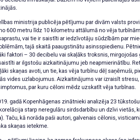
inājās.
ības ministrija publicēja pētījumu par divām valsts prov
 no 600 metru līdz 10 kilometru attālumā no vēja turbīnām.
 saprastu, vai tie ir saistīti ar iedzīvotāju sūdzībām par 
blēmām, tajā skaitā paaugstinātu asinsspiedienu. Pētnie
āki faktori – 30 decibelu vai skaļāks troksnis, mirgojošas 
aistīti ar ilgstošu aizkaitinājumu jeb neapmierinātību. Retā
aļāki skaņas avoti, un tie, kas vēja turbīnu dēļ saņēmuši,
s vides uzlabojumus. Aizkaitinājums var izraisīt stresu,
simptomus, par kuru cēloni mēdz uzskatīt vēja turbīnas.
 2019. gadā Kopenhāgenas zinātnieki analizēja 23 tūkst
u korelācija starp neregulāru sirdsdarbību un dzīvi vietās,
). Taču, kā norāda paši autori, galvenais cēlonis, visticamā
iska skaņas ietekme.