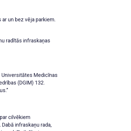
as ar un bez vēja parkiem.
nu radītās infraskaņas
as Universitātes Medicīnas
iedrības (DGIM) 132.
us.”
 par cilvēkiem
s. Dabā infraskaņu rada,