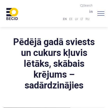
Search
EN
EE
LV
LT
RU
Pēdējā gadā sviests
un cukurs kļuvis
lētāks, skābais
krējums –
sadārdzinājies