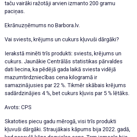
taču vairāki ražotāji arvien izmanto 200 gramu
paciņas.
Ekrānuzņēmums no Barbora.lv.
Vai sviests, krējums un cukurs kļuvuši dārgāki?
Ierakstā minēti trīs produkti: sviests, krējums un
cukurs. Jaunākie Centrālās statistikas pārvaldes
dati liecina, ka pēdējā gada laikā sviesta vidējā
mazumtirdzniecības cena kilogramā ir
samazinājusies par 22 %. Tikmēr skābais krējums
sadārdzinājies 4 %, bet cukurs kļuvis par 5 % lētāks.
Avots: CPS
Skatoties piecu gadu mērogā, visi trīs produkti
kļuvuši dārgāki. Straujākais kāpums bija 2022. gadā,