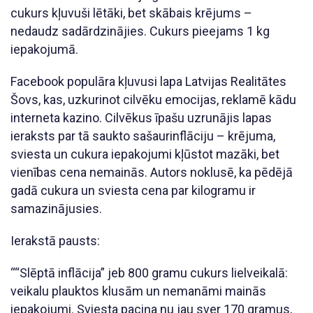
cukurs kļuvuši lētāki, bet skābais krējums –
nedaudz sadārdzinājies. Cukurs pieejams 1 kg
iepakojumā.
Facebook populāra kļuvusi lapa Latvijas Realitātes
Šovs, kas, uzkurinot cilvēku emocijas, reklamē kādu
interneta kazino. Cilvēkus īpašu uzrunājis lapas
ieraksts par tā saukto sašaurinflāciju – krējuma,
sviesta un cukura iepakojumi kļūstot mazāki, bet
vienības cena nemainās. Autors noklusē, ka pēdējā
gadā cukura un sviesta cena par kilogramu ir
samazinājusies.
Ierakstā pausts:
““Slēptā inflācija” jeb 800 gramu cukurs lielveikalā:
veikalu plauktos klusām un nemanāmi mainās
iepakojumi. Sviesta paciņa nu jau sver 170 gramus,