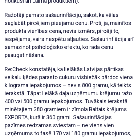
notikusi arī Laima produktiem).
Ražotāji pamato sašaurinflāciju, sakot, ka vēlas
saglabāt pircējiem pieejamu cenu. Proti, ja, mainītos
produkta vienības cena, nevis izmērs, pircēji to,
iespējams, vairs nespētu atļauties. Sašaurinflācija arī
samazinot psiholoģisko efektu, ko rada cenu
paaugstināšana.
Re:Check konstatēja, ka lielākās Latvijas pārtikas
veikalu ķēdes parasto cukuru visbiežāk pārdod viena
kilograma iepakojumos – nevis 800 gramu, kā teikts
ierakstā. Tāpat lielākā daļa uzņēmumu krējumu ražo
400 vai 500 gramu iepakojumos. Tuvākais ierakstā
minētajiem 380 gramiem ir zīmola Baltais krējums
EXPORTA, kurā ir 360 grami. Sašaurinflācijas
pazīmes redzamas sviestam – ne viens vien
uzņēmums to fasē 170 vai 180 gramu iepakojumos,