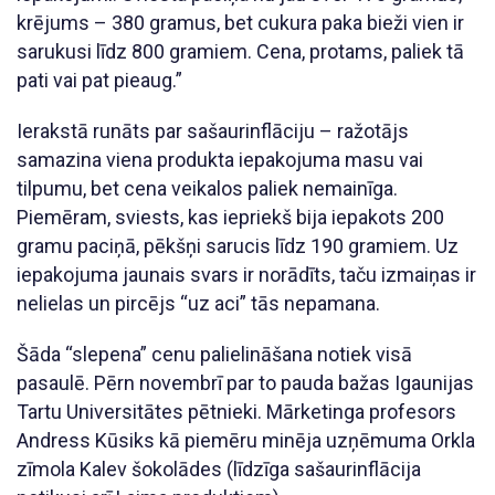
krējums – 380 gramus, bet cukura paka bieži vien ir
sarukusi līdz 800 gramiem. Cena, protams, paliek tā
pati vai pat pieaug.”
Ierakstā runāts par sašaurinflāciju – ražotājs
samazina viena produkta iepakojuma masu vai
tilpumu, bet cena veikalos paliek nemainīga.
Piemēram, sviests, kas iepriekš bija iepakots 200
gramu paciņā, pēkšņi sarucis līdz 190 gramiem. Uz
iepakojuma jaunais svars ir norādīts, taču izmaiņas ir
nelielas un pircējs “uz aci” tās nepamana.
Šāda “slepena” cenu palielināšana notiek visā
pasaulē. Pērn novembrī par to pauda bažas Igaunijas
Tartu Universitātes pētnieki. Mārketinga profesors
Andress Kūsiks kā piemēru minēja uzņēmuma Orkla
zīmola Kalev šokolādes (līdzīga sašaurinflācija