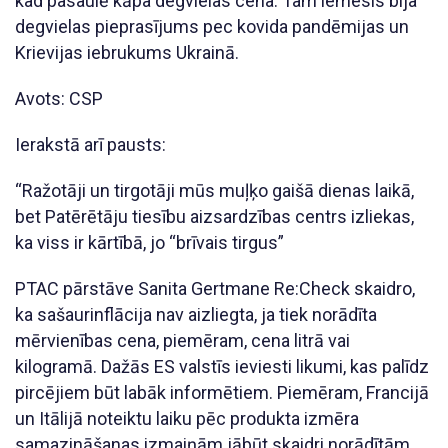
kad pasaulē kāpa degvielas cena. Tam iemesls bija
degvielas pieprasījums pec kovida pandēmijas un
Krievijas iebrukums Ukrainā.
Avots: CSP
Ierakstā arī pausts:
“Ražotāji un tirgotāji mūs muļķo gaišā dienas laikā,
bet Patērētāju tiesību aizsardzības centrs izliekas,
ka viss ir kārtībā, jo “brīvais tirgus”
PTAC pārstāve Sanita Gertmane Re:Check skaidro,
ka sašaurinflācija nav aizliegta, ja tiek norādīta
mērvienības cena, piemēram, cena litrā vai
kilogramā. Dažās ES valstīs ieviesti likumi, kas palīdz
pircējiem būt labāk informētiem. Piemēram, Francijā
un Itālijā noteiktu laiku pēc produkta izmēra
samazināšanas izmaiņām jābūt skaidri norādītām