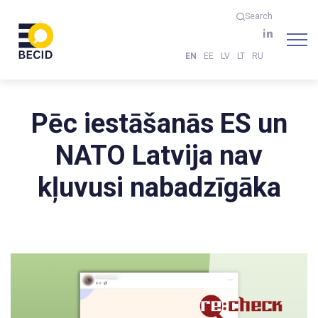
Search
EN
EE
LV
LT
RU
Pēc iestāšanās ES un
NATO Latvija nav
kļuvusi nabadzīgāka