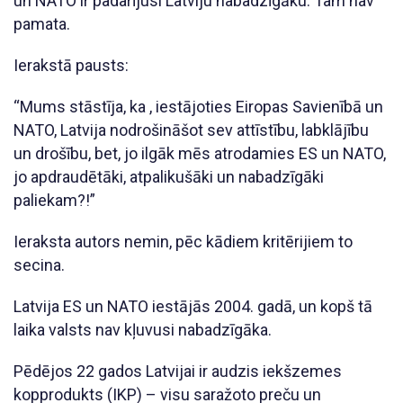
un NATO ir padarījusi Latviju nabadzīgāku. Tam nav
pamata.
Ierakstā pausts:
“Mums stāstīja, ka , iestājoties Eiropas Savienībā un
NATO, Latvija nodrošināšot sev attīstību, labklājību
un drošību, bet, jo ilgāk mēs atrodamies ES un NATO,
jo apdraudētāki, atpalikušāki un nabadzīgāki
paliekam?!”
Ieraksta autors nemin, pēc kādiem kritērijiem to
secina.
Latvija ES un NATO iestājās 2004. gadā, un kopš tā
laika valsts nav kļuvusi nabadzīgāka.
Pēdējos 22 gados Latvijai ir audzis iekšzemes
kopprodukts (IKP) – visu saražoto preču un