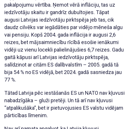
pakalpojumu vērtība. Ņemot vērā inflāciju, tas uz
iedzīvotāju skaitu ir gandrīz dubultojies. Tāpat
augusi Latvijas iedzīvotāju pirktspēja jeb tas, cik
daudz cilvēks var iegādāties par vidējo mēneša algu
vai pensiju. Kopš 2004. gada inflācija ir augusi 2,6
reizes, bet mājsaimniecību rīcībā esošie ienākumi
vidēji uz vienu locekli palielinājušies 6,7 reizes. Gadu
gaitā kāpusi arī Latvijas iedzīvotāju pirktspēja,
salīdzinot ar citām ES dalībvalstīm – 2005. gadā tā
bija 54 % no ES vidējā, bet 2024. gadā sasniedza jau
77 %.
Tātad Latvija pēc iestāšanās ES un NATO nav kļuvusi
nabadzīgāka – gluži pretēji. Un tā arī nav kļuvusi
“atpalikušāka”, bet ir pietuvojusies ES valstu vidējam
pārticības līmenim.
Nav arī pamata apgalvot, ka Latvija kļuvusi