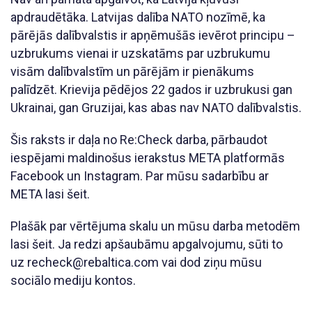
apdraudētāka. Latvijas dalība NATO nozīmē, ka
pārējās dalībvalstis ir apņēmušās ievērot principu –
uzbrukums vienai ir uzskatāms par uzbrukumu
visām dalībvalstīm un pārējām ir pienākums
palīdzēt. Krievija pēdējos 22 gados ir uzbrukusi gan
Ukrainai, gan Gruzijai, kas abas nav NATO dalībvalstis.
Šis raksts ir daļa no Re:Check darba, pārbaudot
iespējami maldinošus ierakstus META platformās
Facebook un Instagram. Par mūsu sadarbību ar
META lasi šeit.
Plašāk par vērtējuma skalu un mūsu darba metodēm
lasi šeit. Ja redzi apšaubāmu apgalvojumu, sūti to
uz recheck@rebaltica.com vai dod ziņu mūsu
sociālo mediju kontos.