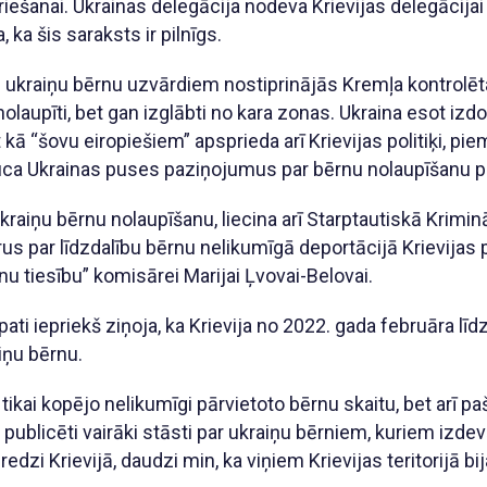
griešanai. Ukrainas delegācija nodeva Krievijas delegācija
 ka šis saraksts ir pilnīgs.
 ukraiņu bērnu uzvārdiem nostiprinājās Kremļa kontrolēt
nolaupīti, bet gan izglābti no kara zonas. Ukraina esot iz
t kā “šovu eiropiešiem” apsprieda arī Krievijas politiķi, p
uca Ukrainas puses paziņojumus par bērnu nolaupīšanu p
 ukraiņu bērnu nolaupīšanu, liecina arī Starptautiskā Krimi
rus par līdzdalību bērnu nelikumīgā deportācijā Krievija
nu tiesību” komisārei Marijai Ļvovai-Belovai.
ti iepriekš ziņoja, ka Krievija no 2022. gada februāra līd
iņu bērnu.
e tikai kopējo nelikumīgi pārvietoto bērnu skaitu, bet arī
publicēti vairāki stāsti par ukraiņu bērniem, kuriem izdev
edzi Krievijā, daudzi min, ka viņiem Krievijas teritorijā bij