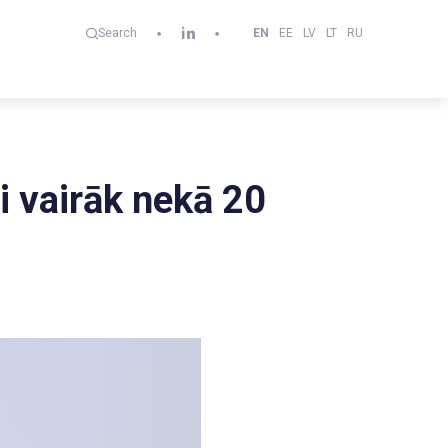
EN
EE
LV
LT
RU
Search
i vairāk nekā 20