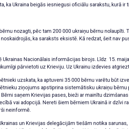
, ka Ukraina beigās iesniegusi oficiālu sarakstu, kurā ir 
:
bērnu nozagti, pēc tam 200 000 ukraiņu bērnu nolaupīti. Ta
 noskaidrojās, ka saraksts eksistē. Kā redzat, šeit nav p
ē Ukrainas Nacionālais informācijas birojs. Līdz 15. maijam
likumīgi pārvietoti uz Krieviju. Uz Ukrainu izdevies atgrie
ētnieki uzskata, ka aptuveni 35 000 bērnu varētu būt izves
Pētnieku ziņojums apstiprina sistemātisku ukraiņu bērnu
. Bērni saņem Krievijas pases, bieži ar mainītu dzimšana
iecībā vai adopcijā. Nereti šiem bērniem Ukrainā ir dzīvi ra
rši neinformē.
krainas un Krievijas delegācijām tiešām notika sarunas, k