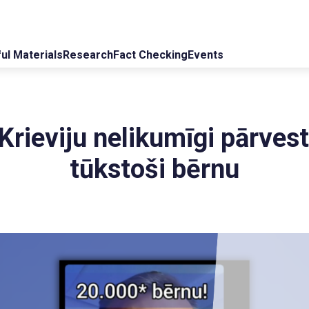
ul Materials
Research
Fact Checking
Events
Krieviju nelikumīgi pārvest
tūkstoši bērnu