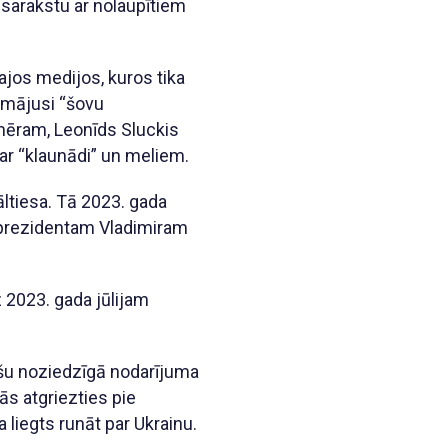
i sarakstu ar nolaupītiem
ajos medijos, kuros tika
domājusi “šovu
iemēram, Leonīds Sluckis
ar “klaunādi” un meliem.
nāltiesa. Tā 2023. gada
s prezidentam Vladimiram
z 2023. gada jūlijam
 pašu noziedzīgā nodarījuma
ās atgriezties pie
a liegts runāt par Ukrainu.