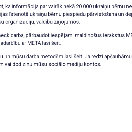
t, ka informācija par vairāk nekā 20 000 ukraiņu bērnu n
vijas īstenotā ukraiņu bērnu piespiedu pārvietošana un depo
u organizāciju, valdību ziņojumos.
:Check darba, pārbaudot iespējami maldinošus ierakstus
darbību ar META lasi šeit.
lu un mūsu darba metodēm lasi šeit. Ja redzi apšaubāmu 
m vai dod ziņu mūsu sociālo mediju kontos.