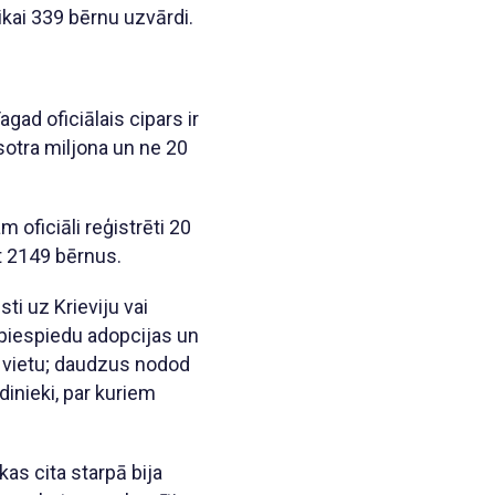
tikai 339 bērnu uzvārdi.
gad oficiālais cipars ir
usotra miljona un ne 20
 oficiāli reģistrēti 20
zt 2149 bērnus.
ti uz Krieviju vai
 piespiedu adopcijas un
s vietu; daudzus nodod
dinieki, par kuriem
as cita starpā bija