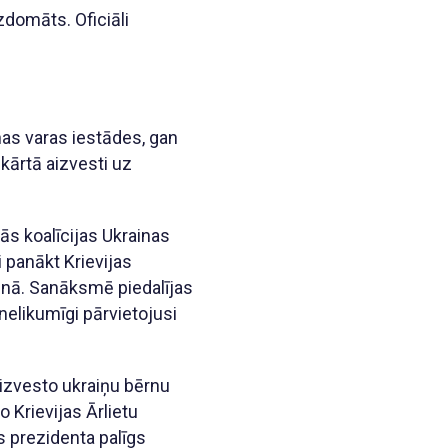
zdomāts. Oficiāli
nas varas iestādes, gan
kārtā aizvesti uz
kās koalīcijas Ukrainas
 panākt Krievijas
ainā. Sanāksmē piedalījas
 nelikumīgi pārvietojusi
 izvesto ukraiņu bērnu
o Krievijas Ārlietu
as prezidenta palīgs