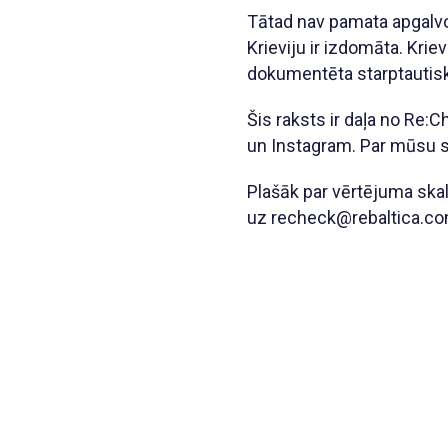
Tātad nav pamata apgalvo
Krieviju ir izdomāta. Krie
dokumentēta starptautisk
Šis raksts ir daļa no Re
un Instagram. Par mūsu sa
Plašāk par vērtējuma ska
uz recheck@rebaltica.co