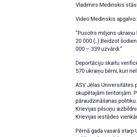
Vladimirs Medinskis stāsta
Video Medinskis apgalvo
“Pusotrs miljons ukraiņu 
20 000 (..) Beidzot šodien
000 – 339 uzvārdi.”
Deportāciju skaitu verific
570 ukraiņu bērni, kuri ne
ASV Jēlas Universitātes p
okupētajām teritorijām. 
pāraudzināšanas politiku
Krievijas pilsoņu aizbildn
Krievijas iestādes vienkā
Pērnā gada vasarā starp U