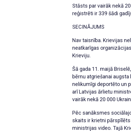
Stāsts par vairāk nekā 20
reģistrēti ir 339 šādi gadī
SECINĀJUMS
Nav taisnība. Krievijas n
neatkarīgas organizācijas
Krieviju.
Šā gada 11. maijā Briselē,
bērnu atgriešanai augsta 
nelikumīgi deportēto un p
arī Latvijas ārlietu minist
vairāk nekā 20 000 Ukrai
Pēc sanāksmes sociālajos 
skaits ir krietni pārspīlēt
ministrijas video. Tajā Kr