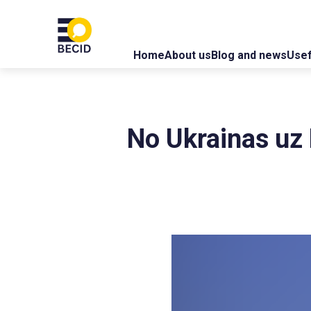
Home
About us
Blog and news
Usef
No Ukrainas uz 