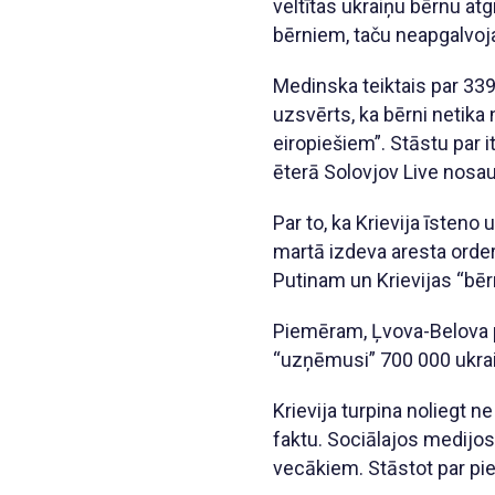
veltītas ukraiņu bērnu at
bērniem, taču neapgalvoja,
Medinska teiktais par 339
uzsvērts, ka bērni netika 
eiropiešiem”. Stāstu par i
ēterā Solovjov Live nosa
Par to, ka Krievija īsteno
martā izdeva aresta orde
Putinam un Krievijas “bēr
Piemēram, Ļvova-Belova pa
“uzņēmusi” 700 000 ukra
Krievija turpina noliegt n
faktu. Sociālajos medijos 
vecākiem. Stāstot par pier