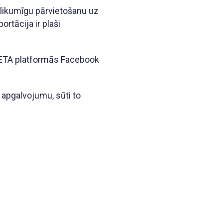
elikumīgu pārvietošanu uz
rtācija ir plaši
 META platformās Facebook
apgalvojumu, sūti to