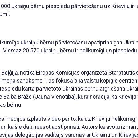
 000 ukraiņu bērnu piespiedu pārvietošanu uz Krieviju ir i
jumi.
elikumīgo ukraiņu bērnu pārvietošanu apstiprina gan Ukrai
. Vismaz 20 570 ukraiņu bērnu ir nelikumīgi un piespiedu 
 Beļģijā, notika Eiropas Komisijas organizētā Starptautis
līmeņa sanāksme. Tās fokusā bija valstu kopīgie centieni
iespiedu kārtā pārvietoto Ukrainas bērnu atgriešana Ukr
re Baiba Braže (Jaunā Vienotība), kura norādīja, ka Krievija
nas bērnu.
medijos izplatīts video par to, ka uz Krieviju nelikumīgi
s un ka šie dati neesot apstiprināti. Autors kā avotu izmant
ievijas delegācijas vadītājs sarunās ar Ukrainu un Krievij