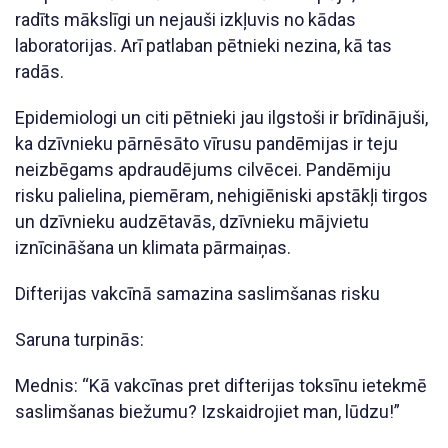
radīts mākslīgi un nejauši izkļuvis no kādas
laboratorijas. Arī patlaban pētnieki nezina, kā tas
radās.
Epidemiologi un citi pētnieki jau ilgstoši ir brīdinājuši,
ka dzīvnieku pārnēsāto vīrusu pandēmijas ir teju
neizbēgams apdraudējums cilvēcei. Pandēmiju
risku palielina, piemēram, nehigiēniski apstākļi tirgos
un dzīvnieku audzētavās, dzīvnieku mājvietu
iznīcināšana un klimata pārmaiņas.
Difterijas vakcīnā samazina saslimšanas risku
Saruna turpinās:
Mednis: “Kā vakcīnas pret difterijas toksīnu ietekmē
saslimšanas biežumu? Izskaidrojiet man, lūdzu!”