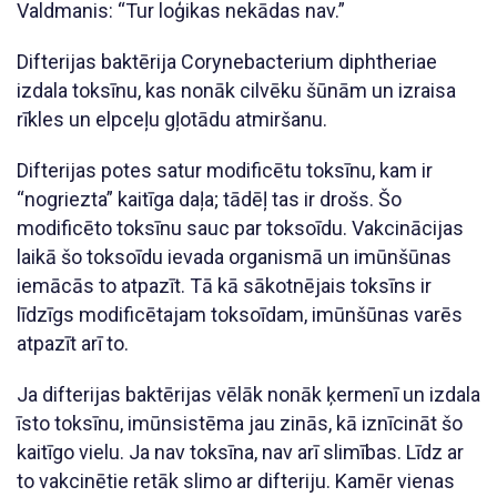
Valdmanis: “Tur loģikas nekādas nav.”
Difterijas baktērija Corynebacterium diphtheriae
izdala toksīnu, kas nonāk cilvēku šūnām un izraisa
rīkles un elpceļu gļotādu atmiršanu.
Difterijas potes satur modificētu toksīnu, kam ir
“nogriezta” kaitīga daļa; tādēļ tas ir drošs. Šo
modificēto toksīnu sauc par toksoīdu. Vakcinācijas
laikā šo toksoīdu ievada organismā un imūnšūnas
iemācās to atpazīt. Tā kā sākotnējais toksīns ir
līdzīgs modificētajam toksoīdam, imūnšūnas varēs
atpazīt arī to.
Ja difterijas baktērijas vēlāk nonāk ķermenī un izdala
īsto toksīnu, imūnsistēma jau zinās, kā iznīcināt šo
kaitīgo vielu. Ja nav toksīna, nav arī slimības. Līdz ar
to vakcinētie retāk slimo ar difteriju. Kamēr vienas