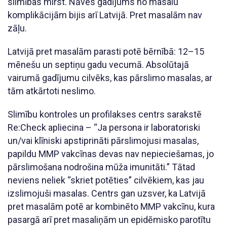
slimības mirst. Nāves gadījums no masalu
komplikācijām bijis arī Latvijā. Pret masalām nav
zāļu.
Latvijā pret masalām parasti potē bērnībā: 12–15
mēnešu un septiņu gadu vecumā. Absolūtajā
vairumā gadījumu cilvēks, kas pārslimo masalas, ar
tām atkārtoti neslimo.
Slimību kontroles un profilakses centrs sarakstē
Re:Check apliecina – “Ja persona ir laboratoriski
un/vai klīniski apstiprināti pārslimojusi masalas,
papildu MMP vakcīnas devas nav nepieciešamas, jo
pārslimošana nodrošina mūža imunitāti.” Tātad
neviens neliek “skriet potēties” cilvēkiem, kas jau
izslimojuši masalas. Centrs gan uzsver, ka Latvijā
pret masalām potē ar kombinēto MMP vakcīnu, kura
pasargā arī pret masaliņām un epidēmisko parotītu