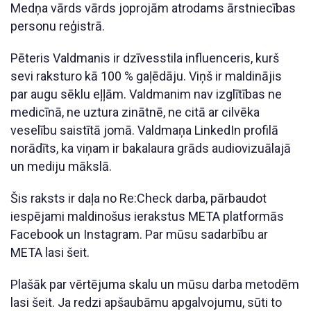
Medņa vārds vārds joprojām atrodams ārstniecības
personu reģistrā.
Pēteris Valdmanis ir dzīvesstila influenceris, kurš
sevi raksturo kā 100 % gaļēdāju. Viņš ir maldinājis
par augu sēklu eļļām. Valdmanim nav izglītības ne
medicīnā, ne uztura zinātnē, ne citā ar cilvēka
veselību saistītā jomā. Valdmaņa LinkedIn profilā
norādīts, ka viņam ir bakalaura grāds audiovizuālajā
un mediju mākslā.
Šis raksts ir daļa no Re:Check darba, pārbaudot
iespējami maldinošus ierakstus META platformās
Facebook un Instagram. Par mūsu sadarbību ar
META lasi šeit.
Plašāk par vērtējuma skalu un mūsu darba metodēm
lasi šeit. Ja redzi apšaubāmu apgalvojumu, sūti to