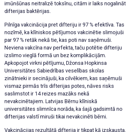
imūnšūnas neitralizē toksīnu, citām ir laiks nogalināt
difterijas baktērijas.
Pilnīga vakcinācija pret difteriju ir 97 % efektīva. Tas
nozīmē, ka klīniskos pētījumos vakcinētie slimojuši
par 97 % retāk nekā tie, kas poti nav saņēmuši.
Neviena vakcīna nav perfekta, taču potētie difteriju
izslimo vieglā formā un bez komplikācijām.
Apkopojot virkni pētījumu, Džonsa Hopkinsa
Universitātes Sabiedrības veselības skolas
zinātnieki ir secinājuši, ka cilvēkiem, kas saņēmuši
vismaz pirmās trīs difterijas potes, nāves risks
saslimstot ir 14 reizes mazāks nekā
nevakcinētajiem. Latvijas Bērnu klīniskā
universitātes slimnīca norāda, ka šajā gadsimtā no
difterijas valstī miruši tikai nevakcinēti bērni.
Vakcinācijas rezultātā difterija ir tikpat kā izskausta.