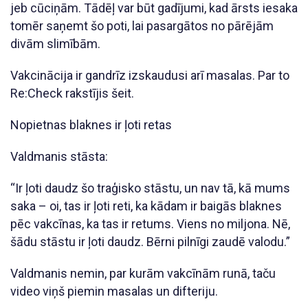
jeb cūciņām. Tādēļ var būt gadījumi, kad ārsts iesaka
tomēr saņemt šo poti, lai pasargātos no pārējām
divām slimībām.
Vakcinācija ir gandrīz izskaudusi arī masalas. Par to
Re:Check rakstījis šeit.
Nopietnas blaknes ir ļoti retas
Valdmanis stāsta:
“Ir ļoti daudz šo traģisko stāstu, un nav tā, kā mums
saka – oi, tas ir ļoti reti, ka kādam ir baigās blaknes
pēc vakcīnas, ka tas ir retums. Viens no miljona. Nē,
šādu stāstu ir ļoti daudz. Bērni pilnīgi zaudē valodu.”
Valdmanis nemin, par kurām vakcīnām runā, taču
video viņš piemin masalas un difteriju.