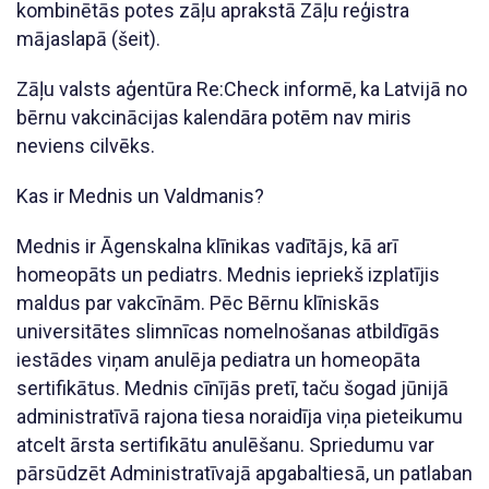
kombinētās potes zāļu aprakstā Zāļu reģistra
mājaslapā (šeit).
Zāļu valsts aģentūra Re:Check informē, ka Latvijā no
bērnu vakcinācijas kalendāra potēm nav miris
neviens cilvēks.
Kas ir Mednis un Valdmanis?
Mednis ir Āgenskalna klīnikas vadītājs, kā arī
homeopāts un pediatrs. Mednis iepriekš izplatījis
maldus par vakcīnām. Pēc Bērnu klīniskās
universitātes slimnīcas nomelnošanas atbildīgās
iestādes viņam anulēja pediatra un homeopāta
sertifikātus. Mednis cīnījās pretī, taču šogad jūnijā
administratīvā rajona tiesa noraidīja viņa pieteikumu
atcelt ārsta sertifikātu anulēšanu. Spriedumu var
pārsūdzēt Administratīvajā apgabaltiesā, un patlaban