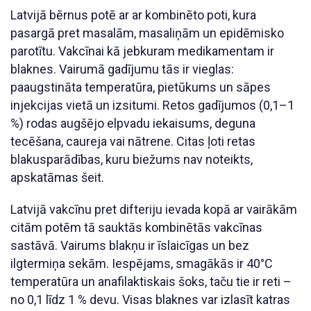
Latvijā bērnus potē ar ar kombinēto poti, kura
pasargā pret masalām, masaliņām un epidēmisko
parotītu. Vakcīnai kā jebkuram medikamentam ir
blaknes. Vairumā gadījumu tās ir vieglas:
paaugstināta temperatūra, pietūkums un sāpes
injekcijas vietā un izsitumi. Retos gadījumos (0,1–1
%) rodas augšējo elpvadu iekaisums, deguna
tecēšana, caureja vai nātrene. Citas ļoti retas
blakusparādības, kuru biežums nav noteikts,
apskatāmas šeit.
Latvijā vakcīnu pret difteriju ievada kopā ar vairākām
citām potēm tā sauktās kombinētās vakcīnas
sastāvā. Vairums blakņu ir īslaicīgas un bez
ilgtermiņa sekām. Iespējams, smagākās ir 40°C
temperatūra un anafilaktiskais šoks, taču tie ir reti –
no 0,1 līdz 1 % devu. Visas blaknes var izlasīt katras