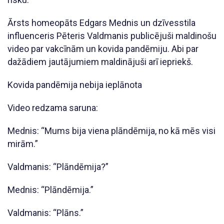
Ārsts homeopāts Edgars Mednis un dzīvesstila
influenceris Pēteris Valdmanis publicējuši maldinošu
video par vakcīnām un kovida pandēmiju. Abi par
dažādiem jautājumiem maldinājuši arī iepriekš.
Kovida pandēmija nebija ieplānota
Video redzama saruna:
Mednis: “Mums bija viena plāndēmija, no kā mēs visi
mirām.”
Valdmanis: “Plāndēmija?”
Mednis: “Plāndēmija.”
Valdmanis: “Plāns.”