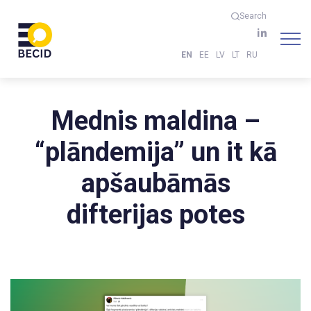
Search
EN
EE
LV
LT
RU
Mednis maldina –
“plāndemija” un it kā
apšaubāmās
difterijas potes