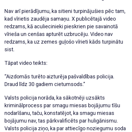
Nav arī pierādījumu, ka sitieni turpinājušies pēc tam,
kad vīrietis zaudēja samaņu. X publicētajā video
redzams, kā aculiecinieki pieskrien pie savainotā
vīrieša un cenšas apturēt uzbrucēju. Video nav
redzams, ka uz zemes guļošo vīrieti kāds turpinātu
sist.
Tāpat video teikts:
“Aizdomās turēto aizturēja pašvaldības policija.
Draud līdz 30 gadiem cietumsods.”
Valsts policija norāda, ka sākotnēji uzsākts
kriminālprocess par smagu miesas bojājumu tīšu
nodarīšanu, taču, konstatējot, ka smagu miesas
bojājumu nav, tas pārkvalificēts par huligānismu.
Valsts policija ziņo, ka par attiecīgo noziegumu soda