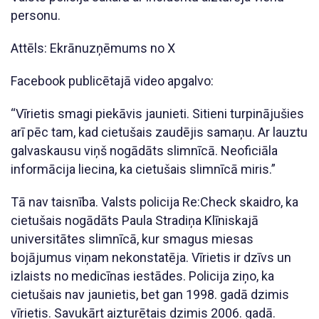
personu.
Attēls: Ekrānuzņēmums no X
Facebook publicētajā video apgalvo:
“Vīrietis smagi piekāvis jaunieti. Sitieni turpinājušies
arī pēc tam, kad cietušais zaudējis samaņu. Ar lauztu
galvaskausu viņš nogādāts slimnīcā. Neoficiāla
informācija liecina, ka cietušais slimnīcā miris.”
Tā nav taisnība. Valsts policija Re:Check skaidro, ka
cietušais nogādāts Paula Stradiņa Klīniskajā
universitātes slimnīcā, kur smagus miesas
bojājumus viņam nekonstatēja. Vīrietis ir dzīvs un
izlaists no medicīnas iestādes. Policija ziņo, ka
cietušais nav jaunietis, bet gan 1998. gadā dzimis
vīrietis. Savukārt aizturētais dzimis 2006. gadā.