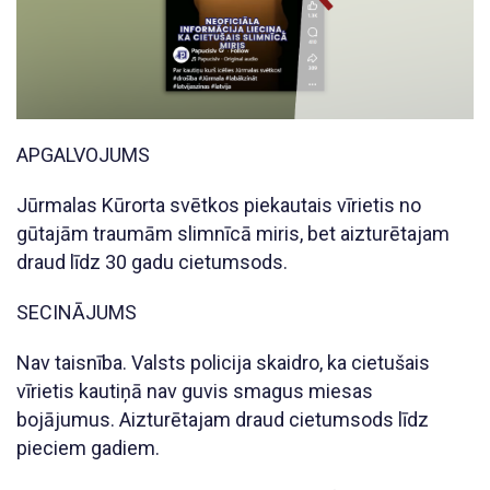
APGALVOJUMS
Jūrmalas Kūrorta svētkos piekautais vīrietis no
gūtajām traumām slimnīcā miris, bet aizturētajam
draud līdz 30 gadu cietumsods.
SECINĀJUMS
Nav taisnība. Valsts policija skaidro, ka cietušais
vīrietis kautiņā nav guvis smagus miesas
bojājumus. Aizturētajam draud cietumsods līdz
pieciem gadiem.