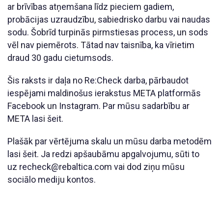
ar brīvības atņemšana līdz pieciem gadiem,
probācijas uzraudzību, sabiedrisko darbu vai naudas
sodu. Šobrīd turpinās pirmstiesas process, un sods
vēl nav piemērots. Tātad nav taisnība, ka vīrietim
draud 30 gadu cietumsods.
Šis raksts ir daļa no Re:Check darba, pārbaudot
iespējami maldinošus ierakstus META platformās
Facebook un Instagram. Par mūsu sadarbību ar
META lasi šeit.
Plašāk par vērtējuma skalu un mūsu darba metodēm
lasi šeit. Ja redzi apšaubāmu apgalvojumu, sūti to
uz recheck@rebaltica.com vai dod ziņu mūsu
sociālo mediju kontos.