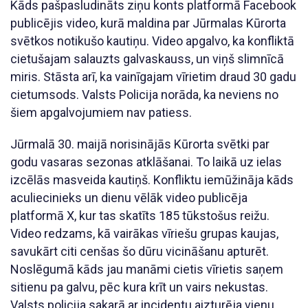
Kāds pašpasludināts ziņu konts platformā Facebook
publicējis video, kurā maldina par Jūrmalas Kūrorta
svētkos notikušo kautiņu. Video apgalvo, ka konfliktā
cietušajam salauzts galvaskauss, un viņš slimnīcā
miris. Stāsta arī, ka vainīgajam vīrietim draud 30 gadu
cietumsods. Valsts Policija norāda, ka neviens no
šiem apgalvojumiem nav patiess.
Jūrmalā 30. maijā norisinājās Kūrorta svētki par
godu vasaras sezonas atklāšanai. To laikā uz ielas
izcēlās masveida kautiņš. Konfliktu iemūžināja kāds
aculiecinieks un dienu vēlāk video publicēja
platformā X, kur tas skatīts 185 tūkstošus reižu.
Video redzams, kā vairākas vīriešu grupas kaujas,
savukārt citi cenšas šo dūru vicināšanu apturēt.
Noslēgumā kāds jau manāmi cietis vīrietis saņem
sitienu pa galvu, pēc kura krīt un vairs nekustas.
Valsts policija sakarā ar incidentu aizturēja vienu