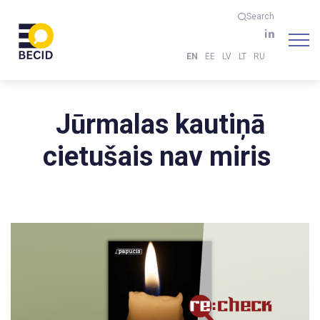
Search
EN
EE
LV
LT
RU
Jūrmalas kautiņā
cietušais nav miris