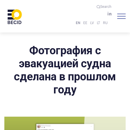
Search
EN
EE
LV
LT
RU
Фотография с
эвакуацией судна
сделана в прошлом
году