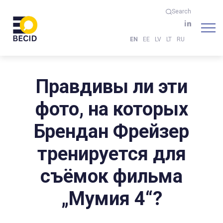
Search
EN
EE
LV
LT
RU
Правдивы ли эти
фото, на которых
Брендан Фрейзер
тренируется для
съёмок фильма
„Мумия 4“?