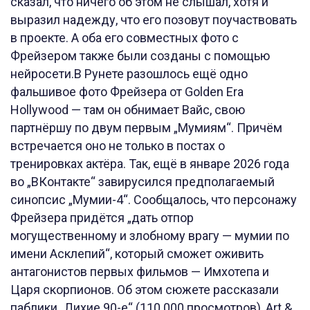
сказал, что ничего об этом не слышал, хотя и
выразил надежду, что его позовут поучаствовать
в проекте. А оба его совместных фото с
Фрейзером также были созданы с помощью
нейросети.В Рунете разошлось ещё одно
фальшивое фото Фрейзера от Golden Era
Hollywood — там он обнимает Вайс, свою
партнёршу по двум первым „Мумиям“. Причём
встречается оно не только в постах о
тренировках актёра. Так, ещё в январе 2026 года
во „ВКонтакте“ завирусился предполагаемый
синопсис „Мумии-4“. Сообщалось, что персонажу
Фрейзера придётся „дать отпор
могущественному и злобному врагу — мумии по
имени Асклепий“, который сможет оживить
антагонистов первых фильмов — Имхотепа и
Царя скорпионов. Об этом сюжете рассказали
паблики „Лихие 90-е“ (110 000 просмотров), Art &