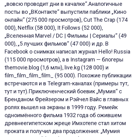
„вовсю проводит дни в качалке“.Аналогичные
посты во „ВКонтакте“ выпустили паблики „Кино
онлайн“ (275 000 просмотров), Cut The Crap (174
000), Netflix (58 000), It Follows (52 000),
„Вселенная Marvel / DC | Фильмы | Сериалы“ (49
000), „5 лучших фильмов“ (47 000) и др. В
Facebook о снимках написал журнал Hello! Russia
(115 000 просмотров), а в Instagram — блогеры
themovie.blog (1,6 млн), live.kg (128 000) и
film_film_film_film_ (95 000). Похожие публикации
встречаются и в Telegram-каналах (примеры тут,
тут и тут).Приключенческий боевик „Мумия“ с
Бренданом Фрейзером и Рэйчел Вайс в главных
ролях вышел на экраны в 1999 году. Ремейк
одноимённого фильма 1932 года об ожившем
древнеегипетском жреце Имхотепе стал хитом
проката и получил два продолжения: „Мумия