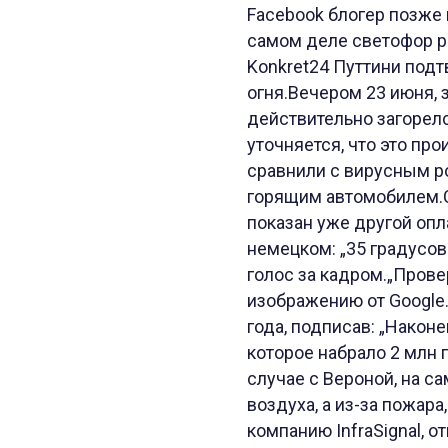
Facebook блогер позже 
самом деле светофор р
Konkret24 Путтини подт
огня.Вечером 23 июня, 
действительно загорел
уточняется, что это про
сравнили с вирусным р
горящим автомобилем.С
показан уже другой опл
немецком: „35 градусов
голос за кадром.„Пров
изображению от Google.
года, подписав: „Након
которое набрало 2 млн 
случае с Вероной, на с
воздуха, а из-за пожар
компанию InfraSignal, 