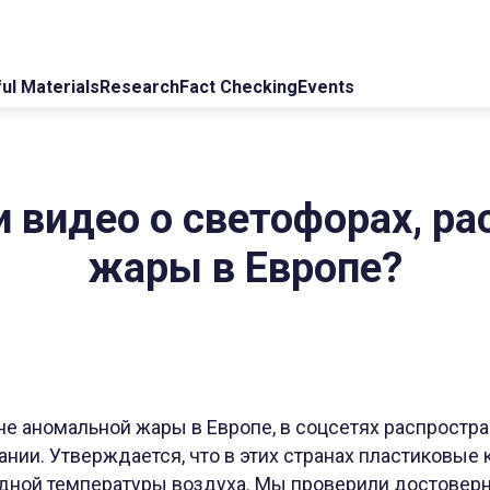
ul Materials
Research
Fact Checking
Events
 видео о светофорах, р
жары в Европе?
оне аномальной жары в Европе, в соцсетях распростр
ании. Утверждается, что в этих странах пластиковые
рдной температуры воздуха. Мы проверили достоверн