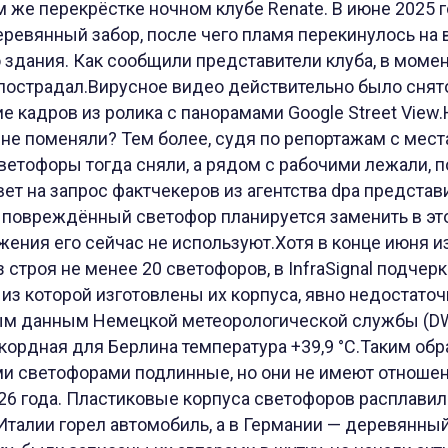
 же перекрёстке ночном клубе Renate. В июне 2025 г
ревянный забор, после чего пламя перекинулось на в
о здания. Как сообщили представители клуба, в моме
 пострадал.Вирусное видео действительно было снято 
 кадров из ролика с панорамами Google Street View.
е поменяли? Тем более, судя по репортажам с места
етофоры тогда сняли, а рядом с рабочими лежали, п
ет на запрос фактчекеров из агентства dpa представ
то повреждённый светофор планируется заменить в это
ения его сейчас не используют.Хотя в конце июня и
строя не менее 20 светофоров, в InfraSignal подчерк
из которой изготовлены их корпуса, явно недостаточ
ым данным Немецкой метеорологической службы (DWD
ордная для Берлина температура +39,9 °C.Таким обр
и светофорами подлинные, но они не имеют отношен
26 года. Пластиковые корпуса светофоров расплавил
Италии горел автомобиль, а в Германии — деревянный