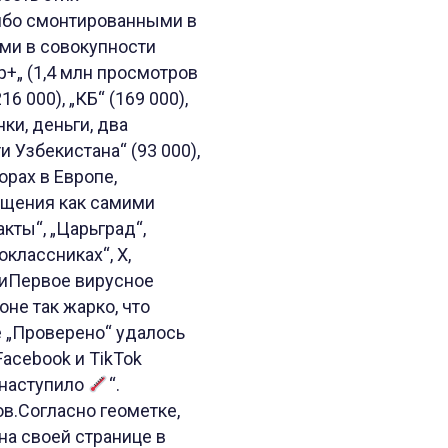
либо смонтированными в
ами в совокупности
р+„ (1,4 млн просмотров
6 000), „КБ“ (169 000),
нки, деньги, два
и Узбекистана“ (93 000),
форах в Европе,
бщения как самими
кты“, „Царьград“,
классниках“, Х,
лииПервое вирусное
оне так жарко, что
 „Проверено“ удалось
Facebook и TikTok
о наступило
“.
ов.Согласно геометке,
на своей странице в