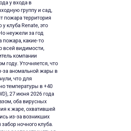
ода у входа в
ходную группу и сад,
нт пожара территория
у клуба Renate, это
Но неужели за год
 пожара, какие-то
о всей видимости,
итель компании
м году. Уточняется, что
з-за аномальной жары в
нули, что для
но температуры в +40
), 27 июня 2026 года
азом, оба вирусных
ия к жаре, охватившей
ись из-за возникших
 забор ночного клуба.