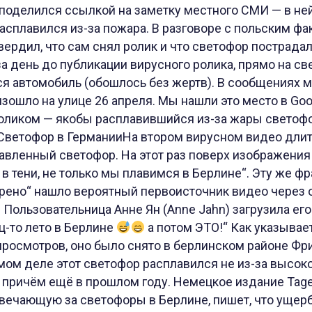
поделился ссылкой на заметку местного СМИ — в ней
асплавился из-за пожара. В разговоре с польским ф
вердил, что сам снял ролик и что светофор пострада
за день до публикации вирусного ролика, прямо на с
ся автомобиль (обошлось без жертв). В сообщениях
изошло на улице 26 апреля. Мы нашли это место в Goog
оликом — якобы расплавившийся из-за жары светофо
ветофор в ГерманииНа втором вирусном видео длит
авленный светофор. На этот раз поверх изображения
 в тени, не только мы плавимся в Берлине“. Эту же ф
ерено“ нашло вероятный первоисточник видео через 
 Пользовательница Анне Ян (Anne Jahn) загрузила его
ец-то лето в Берлине
а потом ЭТО!“ Как указывает
просмотров, оно было снято в берлинском районе Фр
амом деле этот светофор расплавился не из-за высо
а, причём ещё в прошлом году. Немецкое издание Tage
отвечающую за светофоры в Берлине, пишет, что уще