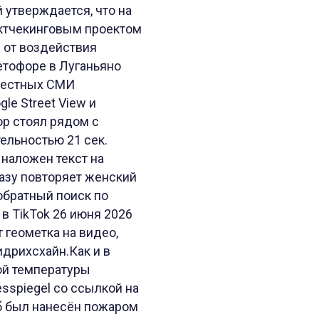
 утверждается, что на
актчекинговым проектом
л от воздействия
ветофоре в Луганьяно
 местных СМИ
le Street View и
р стоял рядом с
ельностью 21 сек.
 наложен текст на
разу повторяет женский
обратный поиск по
 в TikTok 26 июня 2026
 геометка на видео,
идрихсхайн.Как и в
кой температуры
sspiegel со ссылкой на
рб был нанесён пожаром