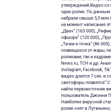
утверждений.Видео со 
один ролик. По данным
набрали свыше 5,5 млн 
на момент написания этог
„Двач“ (163 000), „Рифмы
офшора“ (120 000), „Пру
„Тачки и точка“ (86 000)
плавящихся от жары, п
роликами, так и кадрами
News.ru, ТСН и др. Ана
Instagram, Facebook, T
видео длится 7 сек. и 
светофоры плавятся“.С
найти первоисточник вид
пользователь Джонни Пу
Наиболее вирусной стал
ролик снят в Луганьяно