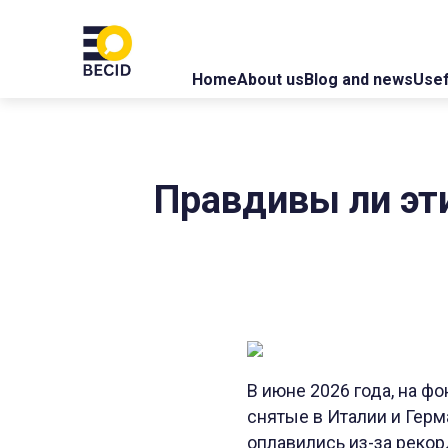
Home
About us
Blog and news
Usef
Правдивы ли эти
В июне 2026 года, на ф
снятые в Италии и Герм
оплавились из-за реко