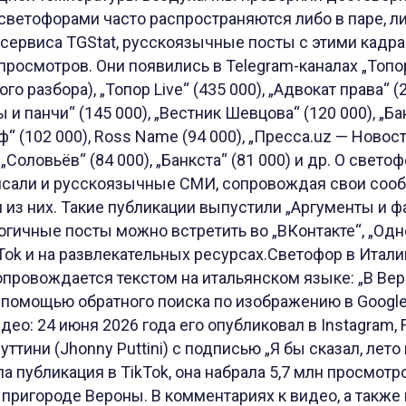
светофорами часто распространяются либо в паре, 
 сервиса TGStat, русскоязычные посты с этими кадр
просмотров. Они появились в Telegram-каналах „Топо
о разбора), „Топор Live“ (435 000), „Адвокат права“ (21
 и панчи“ (145 000), „Вестник Шевцова“ (120 000), „Ба
ф“ (102 000), Ross Name (94 000), „Пресса.uz — Новост
, „Соловьёв“ (84 000), „Банкста“ (81 000) и др. О свето
исали и русскоязычные СМИ, сопровождая свои соо
 из них. Такие публикации выпустили „Аргументы и фа
логичные посты можно встретить во „ВКонтакте“, „Одно
ikTok и на развлекательных ресурсах.Светофор в Ита
сопровождается текстом на итальянском языке: „В Вер
 помощью обратного поиска по изображению в Google
ео: 24 июня 2026 года его опубликовал в Instagram, 
ттини (Jhonny Puttini) с подписью „Я бы сказал, лет
а публикация в TikTok, она набрала 5,7 млн просмотр
, пригороде Вероны. В комментариях к видео, а также 