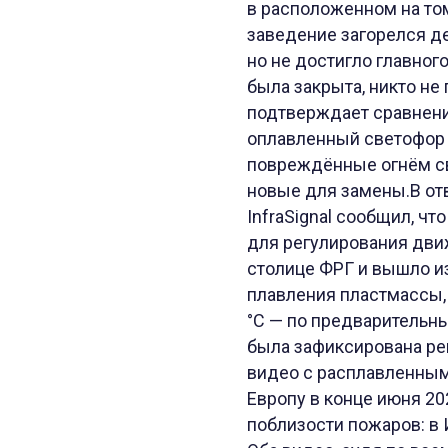
в расположенном на том
заведение загорелся де
но не достигло главног
была закрыта, никто не
подтверждает сравнение
оплавленный светофор н
повреждённые огнём св
новые для замены.В отв
InfraSignal сообщил, ч
для регулирования движ
столице ФРГ и вышло из 
плавления пластмассы, 
°C — по предварительн
была зафиксирована рек
видео с расплавленным
Европу в конце июня 20
поблизости пожаров: в 