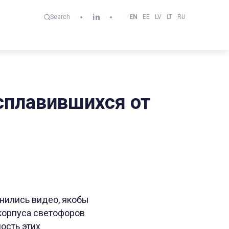
EN
EE
LV
LT
RU
Search
асплавившихся от
анились видео, якобы
 корпуса светофоров
ость этих