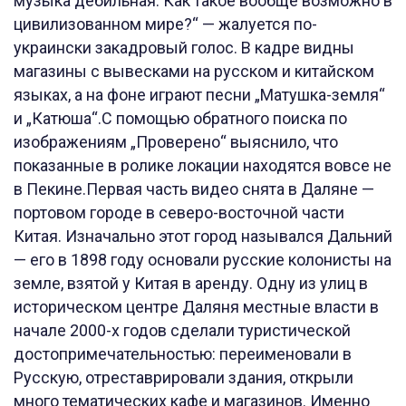
музыка дебильная. Как такое вообще возможно в
цивилизованном мире?“ — жалуется по-
украински закадровый голос. В кадре видны
магазины с вывесками на русском и китайском
языках, а на фоне играют песни „Матушка-земля“
и „Катюша“.С помощью обратного поиска по
изображениям „Проверено“ выяснило, что
показанные в ролике локации находятся вовсе не
в Пекине.Первая часть видео снята в Даляне —
портовом городе в северо-восточной части
Китая. Изначально этот город назывался Дальний
— его в 1898 году основали русские колонисты на
земле, взятой у Китая в аренду. Одну из улиц в
историческом центре Даляня местные власти в
начале 2000-х годов сделали туристической
достопримечательностью: переименовали в
Русскую, отреставрировали здания, открыли
много тематических кафе и магазинов. Именно