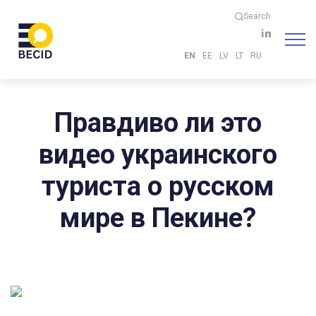
Search
EN
EE
LV
LT
RU
Правдиво ли это
видео украинского
туриста о русском
мире в Пекине?