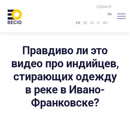
Search
EN
EE
LV
LT
RU
Правдиво ли это
видео про индийцев,
стирающих одежду
в реке в Ивано-
Франковске?