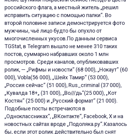
российского флага, а местный житель „решил
исправить ситуацию с помощью палки“. Во
второй половине записи демонстрируется фото
мужчины, чьё лицо будто бы опухло от
многочисленных укусов.По данным сервиса
TGStat, в Telegram вышло не менее 310 таких
постов, суммарно набравших около 1 млн
просмотров. Среди каналов, опубликовавших
ролик, — „Рифмы и новости“ (68 000), „Нокаут“ (60
000), Vobla(56 000), „Шейх Тамир“ (53 000),
„Россия сейчас“ (51 000), Rus_criminal (37 000),
„Кувалда 18+„ (31 000), „Во///дь“(25 000), „Кот
Костян“ (25 000) и „Русский формат“ (21 000).
Подобные посты встречаются в
„Одноклассниках“, „ВКонтакте“, Facebook, X и на
новостных сайтах вроде „Подоляка.ру“.Казалось
бы, если этот ролик действительно был снят