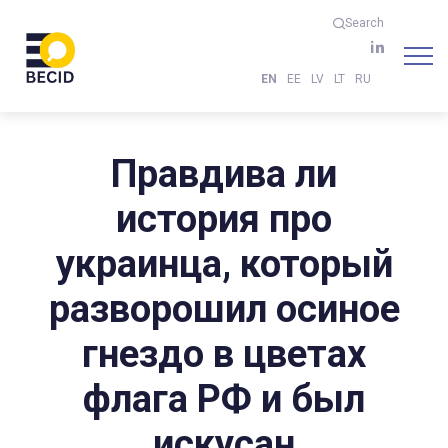
Search
EN
EE
LV
LT
RU
Правдива ли
история про
украинца, который
разворошил осиное
гнездо в цветах
флага РФ и был
искусан