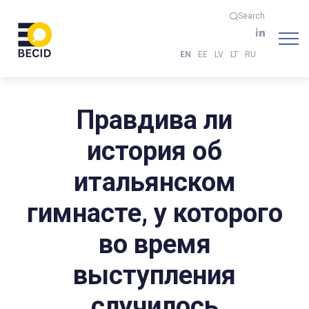
Search
EN
EE
LV
LT
RU
Правдива ли
история об
итальянском
гимнасте, у которого
во время
выступления
случилось