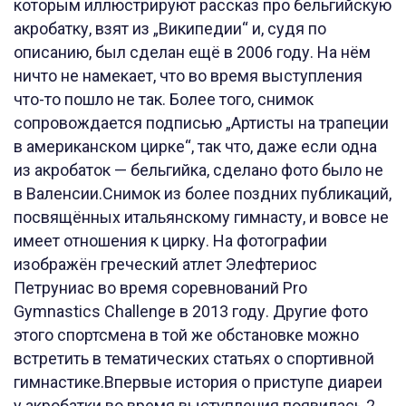
которым иллюстрируют рассказ про бельгийскую
акробатку, взят из „Википедии“ и, судя по
описанию, был сделан ещё в 2006 году. На нём
ничто не намекает, что во время выступления
что-то пошло не так. Более того, снимок
сопровождается подписью „Артисты на трапеции
в американском цирке“, так что, даже если одна
из акробаток — бельгийка, сделано фото было не
в Валенсии.Снимок из более поздних публикаций,
посвящённых итальянскому гимнасту, и вовсе не
имеет отношения к цирку. На фотографии
изображён греческий атлет Элефтериос
Петруниас во время соревнований Pro
Gymnastics Challenge в 2013 году. Другие фото
этого спортсмена в той же обстановке можно
встретить в тематических статьях о спортивной
гимнастике.Впервые история о приступе диареи
у акробатки во время выступления появилась 2