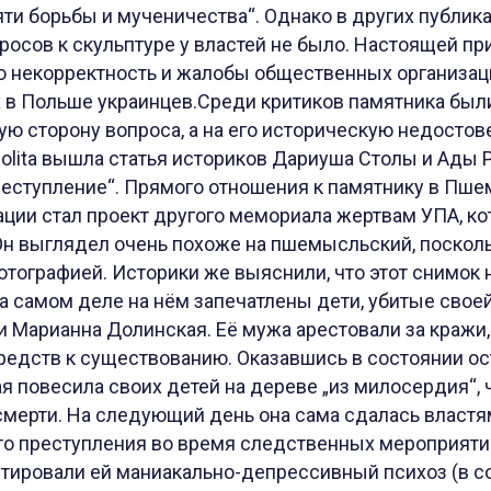
ти борьбы и мученичества“. Однако в других публика
росов к скульптуре у властей не было. Настоящей п
 некорректность и жалобы общественных организац
в Польше украинцев.Среди критиков памятника были 
ую сторону вопроса, а на его историческую недостов
polita вышла статья историков Дариуша Столы и Ады
реступление“. Прямого отношения к памятнику в Пше
ации стал проект другого мемориала жертвам УПА, к
 Он выглядел очень похоже на пшемысльский, поскол
тографией. Историки же выяснили, что этот снимок н
а самом деле на нём запечатлены дети, убитые свое
и Марианна Долинская. Её мужа арестовали за кражи,
редств к существованию. Оказавшись в состоянии ос
я повесила своих детей на дереве „из милосердия“, 
смерти. На следующий день она сама сдалась властя
о преступления во время следственных мероприят
тировали ей маниакально-депрессивный психоз (в 