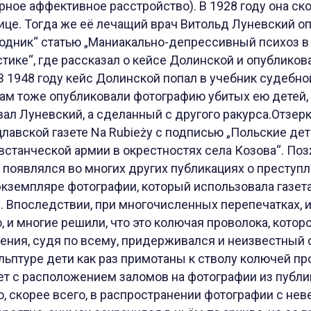
ное аффективное расстройство). В 1928 году она ск
ице. Тогда же её лечащий врач Витольд Луневский о
одник“ статью „Маниакально-депрессивный психоз в
тике“, где рассказал о кейсе Долинской и опублико
В 1948 году кейс Долинской попал в учебник судебн
ам тоже опубликовали фотографию убитых ею детей,
овал Луневский, а сделанный с другого ракурса.Отзер
цлавской газете Na Rubieży с подписью „Польские де
встанческой армии в окрестностях села Козова“. По
появлялся во многих других публикациях о преступл
экземпляре фотографии, который использовала газет
. Впоследствии, при многочисленных перепечатках, 
, и многие решили, что это колючая проволока, котор
рения, судя по всему, придерживался и неизвестный 
ьптуре дети как раз примотаны к стволу колючей про
т с расположением заломов на фотографии из публик
то, скорее всего, в распространении фотографии с не