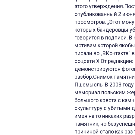
этого утверждения.Пост
опубликованный 2 июня 
просмотров. „Этот мону
которых бандеровцы уб
говорится в подписи. В
мотивам которой якобы
писали во „ВКонтакте“ в
соцсети X.От редакции:
демонстрируются фотогр
разбор.Снимок памятни
Пшемысль. В 2003 году
мемориал польским жер
большого креста с камн
скульптуру с убитыми д
имея на то никаких раз
памятник, но безуспешн
причиной стало как раз 