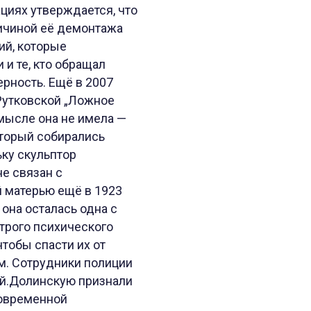
циях утверждается, что
ричиной её демонтажа
ий, которые
и те, кто обращал
ерность. Ещё в 2007
 Рутковской „Ложное
мысле она не имела —
оторый собирались
ьку скульптор
е связан с
й матерью ещё в 1923
 она осталась одна с
трого психического
чтобы спасти их от
м. Сотрудники полиции
ий.Долинскую признали
современной