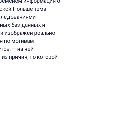
 временем информация о
еской Польше тема
сследованиями
ьных баз данных и
ии изображён реально
н по мотивам
ов, — на ней
 из причин, по которой