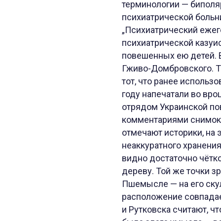
терминологии — биполяр
психиатрической больн
„Психиатрический ежег
психиатрической казуис
повешенных ею детей. 
Гживо-Домбровского. Т
тот, что ранее использ
году напечатали во вро
отрядом Украинской по
комментариями снимок 
отмечают историки, на 
неаккуратного хранения
видно достаточно чётко
дереву. Той же точки з
Пшемысле — на его скул
расположение совпадае
и Рутковска считают, ч