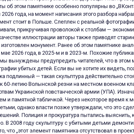
ы об этом памятнике особенно популярны во „ВКонтак
2026 года, на момент написания этого разбора набра
мент стоит в Польше. Слеплен с реальной фотографи
ивали, прикручивая проволокой к столбам — экономи
 качестве иллюстрации авторы также приводят стари
 изготовлен монумент. Ранее об этом памятнике ана
 мае 2026 года, в 2025-м и в 2023-м. Похожие публик
 мы вынуждены предупредить читателей, что в этом 
афии убитых детей. Если вы не хотите их видеть, по
ка подлинный — такая скульптура действительно сто
 к 60-летию Волынской резни на местном военном к
твам Украинской повстанческой армии (УПА). Изнача
ем и памятной табличкой. Через некоторое время к 
етьми, однако власти позже утверждали, что это сде
решений. Полиция и прокуратура пытались выяснить, 
о. В 2008 году скульптуру с убитыми детьми демонт
то, что „этот элемент памятника отсутствовал в проек