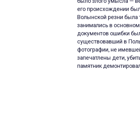
было злого умысла — ве
его происхождении был
Волынской резни была 
занимались в основном
документов ошибки был
существовавший в Поль
фотографии, не имевшей
запечатлены дети, убит
памятник демонтировали