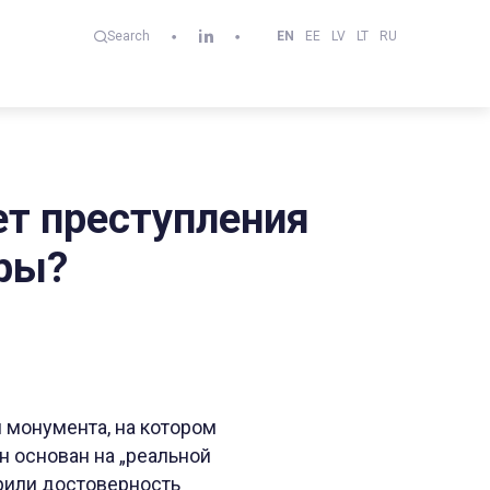
EN
EE
LV
LT
RU
Search
ет преступления
еры?
 монумента, на котором
н основан на „реальной
рили достоверность