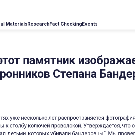
ul Materials
Research
Fact Checking
Events
 этот памятник изобража
ронников Степана Банд
тях уже несколько лет распространяется фотография
 к столбу колючей проволокой. Утверждается, что о
ад детьми, которых убивали бандеровцы“. Мы прове