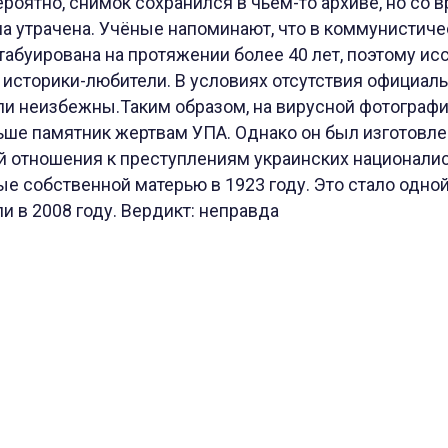
роятно, снимок сохранился в чьём-то архиве, но со
а утрачена. Учёные напоминают, что в коммунистич
табуирована на протяжении более 40 лет, поэтому и
 историки-любители. В условиях отсутствия официал
и неизбежны.Таким образом, на вирусной фотограф
ше памятник жертвам УПА. Однако он был изготовле
 отношения к преступлениям украинских националист
ые собственной матерью в 1923 году. Это стало одной
 в 2008 году. Вердикт: неправда