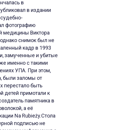
ончалась в
публиковал в издании
 судебно-
вал фотографию
ой медицины Виктора
 однако снимок был не
каленный кадр в 1993
ти, замученные и убитые
зже именно с такими
ениях УПА. При этом,
а, были заломы от
их перестало быть
ой детей примотали к
создатель памятника в
волокой, а её
ации Na Rubieży.Стола
верной подписью не