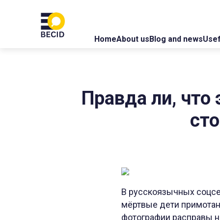
Home
About us
Blog and news
Usef
Правда ли, что
сто
В русскоязычных соцсе
мёртвые дети примотаны
фотографии расправы н