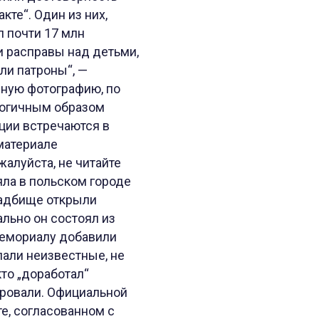
те“. Один из них,
л почти 17 млн
и расправы над детьми,
ли патроны“, —
нную фотографию, по
логичным образом
ации встречаются в
материале
жалуйста, не читайте
яла в польском городе
ладбище открыли
льно он состоял из
мемориалу добавили
лали неизвестные, не
кто „доработал“
ировали. Официальной
те, согласованном с