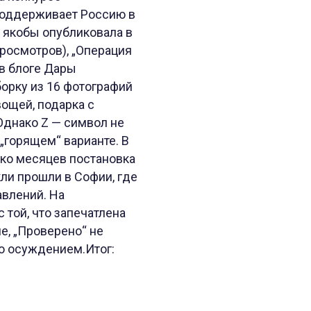
 поддерживает Россию в
а якобы опубликовала в
просмотров), „Операция
 в блоге Дары
борку из 16 фотографий
ощей, подарка с
Однако Z — символ не
 „горящем“ варианте. В
ько месяцев постановка
кли прошли в Софии, где
авлений. На
 той, что запечатлена
е, „Проверено“ не
го осуждением.Итог: