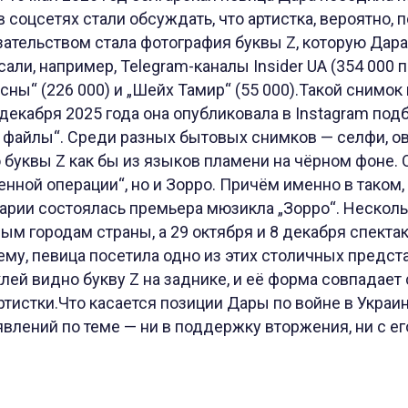
в соцсетях стали обсуждать, что артистка, вероятно,
зательством стала фотография буквы Z, которую Дар
сали, например, Telegram-каналы Insider UA (354 000 
сны“ (226 000) и „Шейх Тамир“ (55 000).Такой снимок
 декабря 2025 года она опубликовала в Instagram под
 файлы“. Среди разных бытовых снимков — селфи, ов
 буквы Z как бы из языков пламени на чёрном фоне. 
енной операции“, но и Зорро. Причём именно в таком,
гарии состоялась премьера мюзикла „Зорро“. Нескол
ым городам страны, а 29 октября и 8 декабря спекта
ему, певица посетила одно из этих столичных предст
ей видно букву Z на заднике, и её форма совпадает с
артистки.Что касается позиции Дары по войне в Украин
влений по теме — ни в поддержку вторжения, ни с е