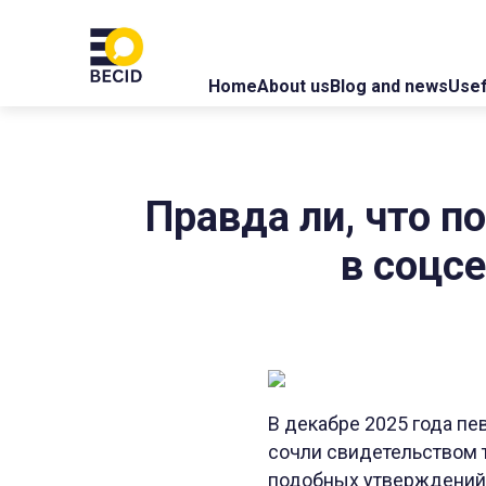
Home
About us
Blog and news
Usef
Правда ли, что п
в соцс
В декабре 2025 года пев
сочли свидетельством 
подобных утверждений. 