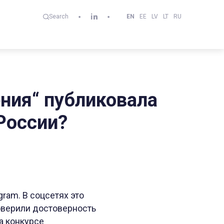
EN
EE
LV
LT
RU
Search
ения“ публиковала
России?
gram. В соцсетях это
роверили достоверность
а конкурсе