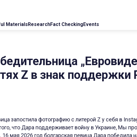
ul Materials
Research
Fact Checking
Events
обедительница „Евровид
етях Z в знак поддержки 
ица запостила фотографию с литерой Z у себя в Insta
того, что Дара поддерживает войну в Украине, Мы п
16 мая 2026 год болгарская певица Дара победила н