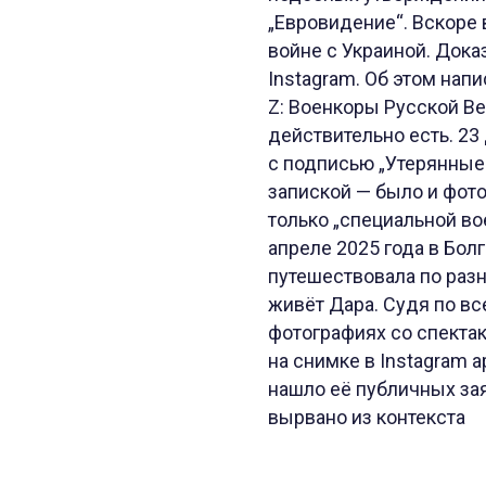
„Евровидение“. Вскоре 
войне с Украиной. Дока
Instagram. Об этом напи
Z: Военкоры Русской Ве
действительно есть. 23
с подписью „Утерянные
запиской — было и фото
только „специальной во
апреле 2025 года в Бол
путешествовала по разн
живёт Дара. Судя по вс
фотографиях со спектакл
на снимке в Instagram 
нашло её публичных зая
вырвано из контекста