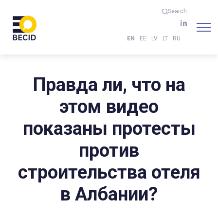
Search
EN
EE
LV
LT
RU
Правда ли, что на
этом видео
показаны протесты
против
строительства отеля
в Албании?