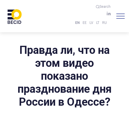
Search
EN
EE
LV
LT
RU
Правда ли, что на
этом видео
показано
празднование дня
России в Одессе?