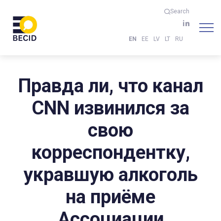
Search
EN
EE
LV
LT
RU
Правда ли, что канал
CNN извинился за
свою
корреспондентку,
укравшую алкоголь
на приёме
Ассоциации