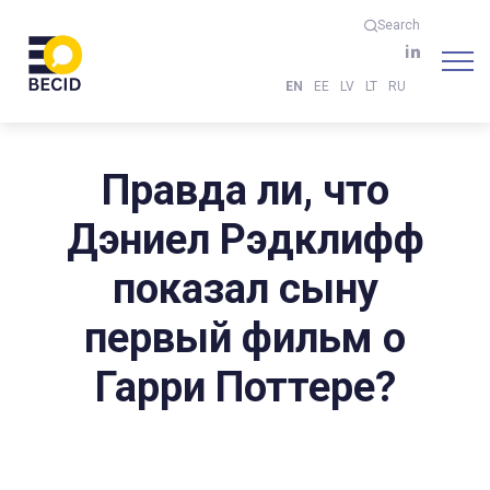
Search
EN
EE
LV
LT
RU
Правда ли, что
Дэниел Рэдклифф
показал сыну
первый фильм о
Гарри Поттере?