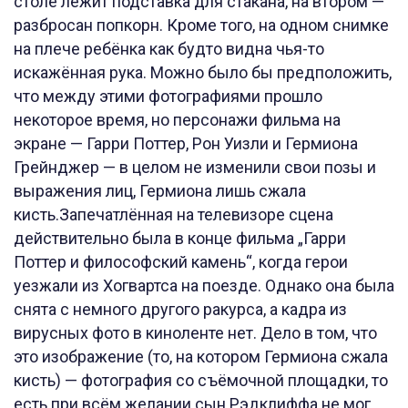
столе лежит подставка для стакана, на втором —
разбросан попкорн. Кроме того, на одном снимке
на плече ребёнка как будто видна чья-то
искажённая рука. Можно было бы предположить,
что между этими фотографиями прошло
некоторое время, но персонажи фильма на
экране — Гарри Поттер, Рон Уизли и Гермиона
Грейнджер — в целом не изменили свои позы и
выражения лиц, Гермиона лишь сжала
кисть.Запечатлённая на телевизоре сцена
действительно была в конце фильма „Гарри
Поттер и философский камень“, когда герои
уезжали из Хогвартса на поезде. Однако она была
снята с немного другого ракурса, а кадра из
вирусных фото в киноленте нет. Дело в том, что
это изображение (то, на котором Гермиона сжала
кисть) — фотография со съёмочной площадки, то
есть при всём желании сын Рэдклиффа не мог