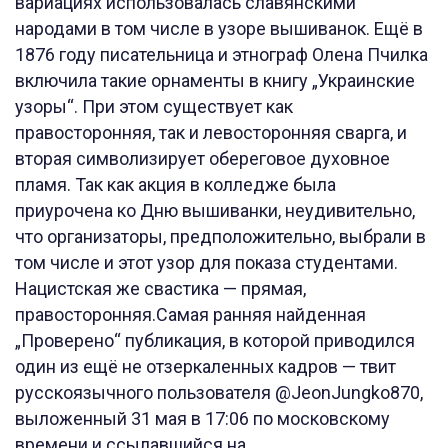
вариациях использовалась славянскими
народами в том числе в узоре вышиванок. Ещё в
1876 году писательница и этнограф Олена Пчилка
включила такие орнаменты в книгу „Украинские
узоры“. При этом существует как
правосторонняя, так и левосторонняя сварга, и
вторая символизирует обереговое духовное
пламя. Так как акция в колледже была
приурочена ко Дню вышиванки, неудивительно,
что организаторы, предположительно, выбрали в
том числе и этот узор для показа студентами.
Нацистская же свастика — прямая,
правосторонняя.Самая ранняя найденная
„Проверено“ публикация, в которой приводился
один из ещё не отзеркаленных кадров — твит
русскоязычного пользователя @JeonJungko870,
выложенный 31 мая в 17:06 по московскому
времени и ссылавшийся на