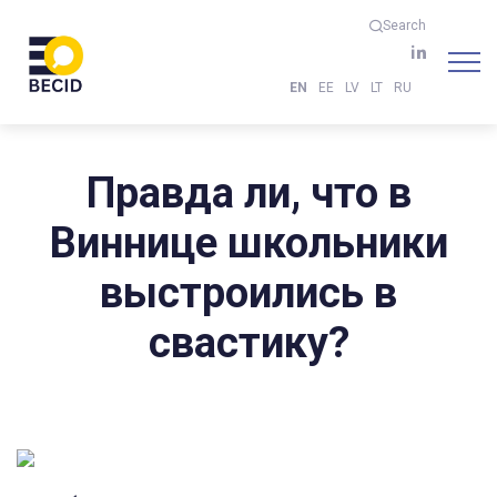
Search
EN
EE
LV
LT
RU
Правда ли, что в
Виннице школьники
выстроились в
свастику?