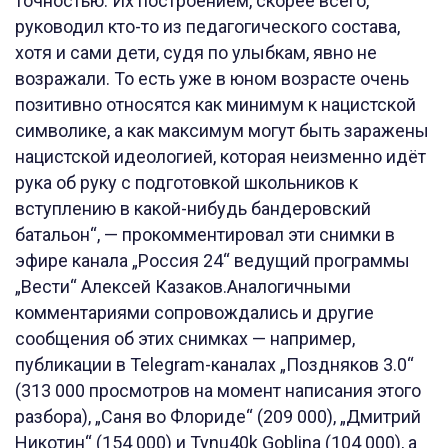
точностью. Их построением, скорее всего,
руководил кто-то из педагогического состава,
хотя и сами дети, судя по улыбкам, явно не
возражали. То есть уже в юном возрасте очень
позитивно относятся как минимум к нацистской
символике, а как максимум могут быть заражены
нацистской идеологией, которая неизменно идёт
рука об руку с подготовкой школьников к
вступлению в какой-нибудь бандеровский
батальон“, — прокомментировал эти снимки в
эфире канала „Россия 24“ ведущий программы
„Вести“ Алексей Казаков.Аналогичными
комментариями сопровождались и другие
сообщения об этих снимках — например,
публикации в Telegram-каналах „Поздняков 3.0“
(313 000 просмотров на момент написания этого
разбора), „Саня во Флориде“ (209 000), „Дмитрий
Никотин“ (154 000) и Tynu40k Goblina (104 000), а