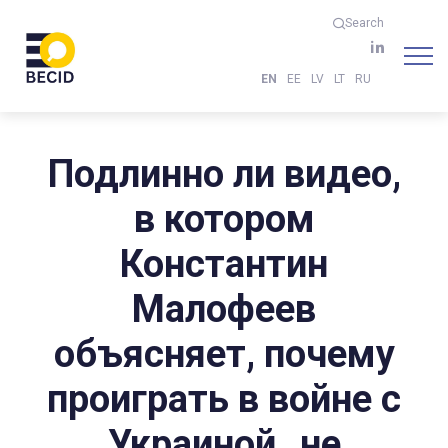
Search
EN
EE
LV
LT
RU
Подлинно ли видео,
в котором
Константин
Малофеев
объясняет, почему
проиграть в войне с
Украиной „не