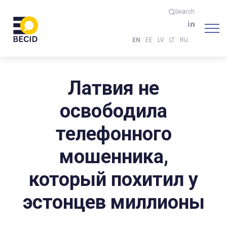
Search
EN
EE
LV
LT
RU
Латвия не
освободила
телефонного
мошенника,
который похитил у
эстонцев миллионы