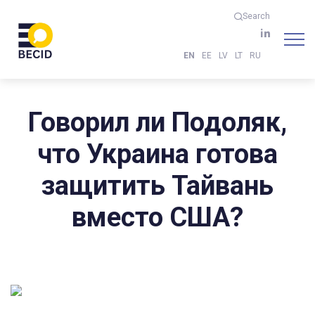
Search
EN
EE
LV
LT
RU
Говорил ли Подоляк,
что Украина готова
защитить Тайвань
вместо США?