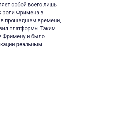
ляет собой всего лишь
 к роли Фримена в
ь в прошедшем времени,
авил платформы.Таким
у Фримену и было
икации реальным