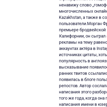
ненавижу слово „гомофо
многочисленных онлайн
Kazakhstan, а также в 
пользователи.Морган Фр
премьере бродвейской п
Калифорнии, он сыграл 
рекламы на тему равен
аккаунтах актёра в Inst
источниках цитаты, хот
популярность в англояз
высказывание появилос
ранних твитов ссылалис
появилась в блоге пол
репостов. Автор сослал
написания этого разбор
того же года, когда он
написания имени в юзерн