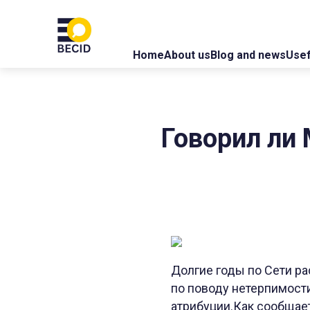
Home
About us
Blog and news
Usef
Говорил ли 
Долгие годы по Сети ра
по поводу нетерпимост
атрибуции.Как сообщает