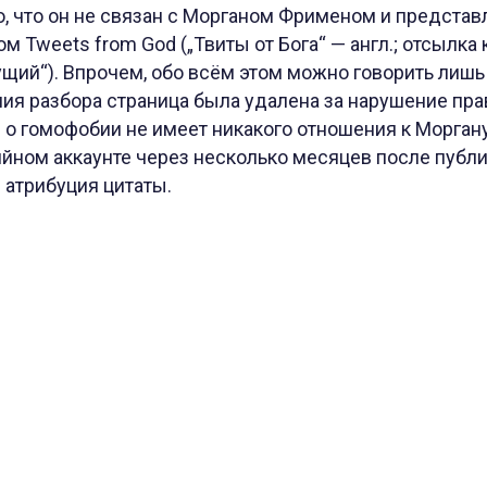
, что он не связан с Морганом Фрименом и представ
м Tweets from God („Твиты от Бога“ — англ.; отсылка
щий“). Впрочем, обо всём этом можно говорить лиш
ния разбора страница была удалена за нарушение пр
 о гомофобии не имеет никакого отношения к Морган
ийном аккаунте через несколько месяцев после публ
 атрибуция цитаты.