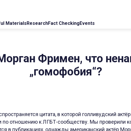
ul Materials
Research
Fact Checking
Events
Морган Фримен, что нен
„гомофобия“?
спространяется цитата, в которой голливудский актё
и по отношению к ЛГБТ-сообществу. Мы проверили к
ся в публикациях, однажды американский актёр Морг