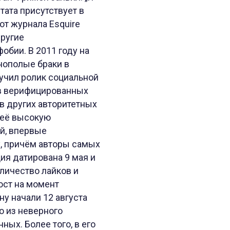
тата присутствует в
от журнала Esquire
другие
обии. В 2011 году на
нополые браки в
вучил ролик социальной
 в верифицированных
 в других авторитетных
 её высокую
й, впервые
у, причём авторы самых
ия датирована 9 мая и
личество лайков и
ост на момент
у начали 12 августа
о из неверного
ных. Более того, в его