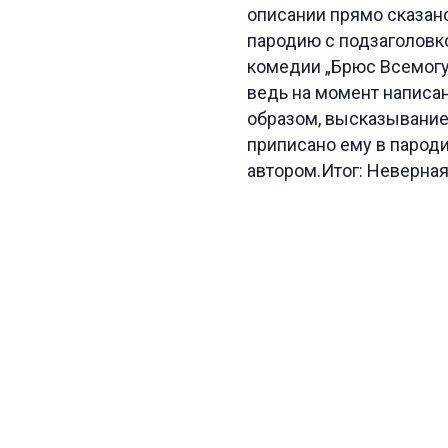
описании прямо сказано
пародию с подзаголовко
комедии „Брюс Всемогу
ведь на момент написа
образом, высказывание
приписано ему в парод
автором.Итог: Неверная