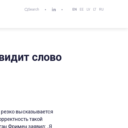
EN
EE
LV
LT
RU
Search
авидит слово
р резко высказывается
орректность такой
ан Фримен заявил: „Я