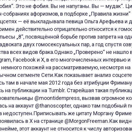
бия“. Это не фобия. Вы не напуганы. Вы — мудак“. Ци
-собраниях афоризмов, в подборке „Правила жизни“ 
соцсетях — её выкладывала певица Ольга Арефьева и 
имен действительно отрицательно относится к гомоф
ьесы „8“, посвящённой борьбе против запрета на од
адвоката двух гомосексуальных пар, а год спустя оз
ства всех видов брака.Однако „Проверено“ не нашло
agram, Facebook и X, в его многочисленных интервью и
ь немного похожей на рассматриваемую, несмотря на
ычном сегменте Сети.Как показывает анализ соцсете
ь там в начале мая 2012 года без атрибуции Фриман
ь на публикации на Tumblr. Старейшая такая публикац
ьзовательницы @moontidempress, вызвав огромное ко
ась на аккаунт @thanoscopter, однако там подобный п
а недоступен.Приписывать же цитату Моргану Фримен
а появилась в X на странице @MorgonFreeman.Как видн
ейме, этот аккаунт не относится к числу авторизован