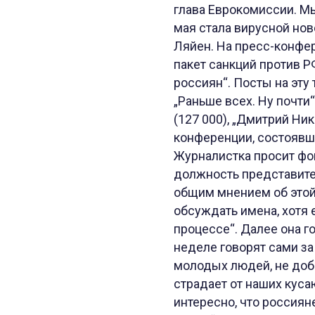
глава Еврокомиссии. Мы
мая стала вирусной нов
Ляйен. На пресс-конфер
пакет санкций против Р
россиян“. Посты на эту 
„Раньше всех. Ну почти“ 
(127 000), „Дмитрий Ник
конференции, состоявше
Журналистка просит фо
должность представите
общим мнением об этой 
обсуждать имена, хотя 
процессе“. Далее она г
неделе говорят сами за
молодых людей, не доб
страдает от наших кус
интересно, что россия