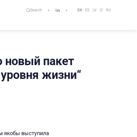
EN
EE
LV
LT
RU
Search
о новый пакет
 уровня жизни“
ым якобы выступила