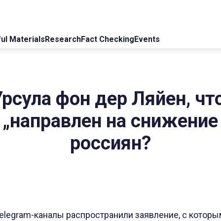
ul Materials
Research
Fact Checking
Events
Урсула фон дер Ляйен, чт
 „направлен на снижение
россиян?
Telegram-каналы распространили заявление, с котор