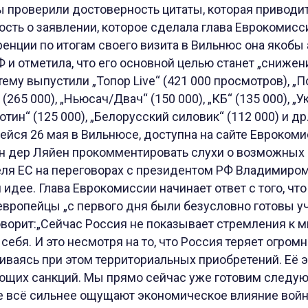
 проверили достоверность цитаты, которая приводитс
ость о заявлении, которое сделала глава Еврокомисс
енции по итогам своего визита в Вильнюс она якобы
Ф и отметила, что его основной целью станет „сниже
тему выпустили „Топор Live“ (421 000 просмотров), „По
(265 000), „Ньюсач/Двач“ (150 000), „КБ“ (135 000), „У
отин“ (125 000), „Белорусский силовик“ (112 000) и д
йся 26 мая в Вильнюсе, доступна на сайте Еврокомис
н дер Ляйен прокомментировать слухи о возможных 
ля ЕС на переговорах с президентом РФ Владимиро
идее. Глава Еврокомиссии начинает ответ с того, что
европейцы „с первого дня были безусловно готовы у
оворит:„Сейчас Россия не показывает стремления к 
 себя. И это несмотря на то, что Россия теряет огром
иваясь при этом территориальных приобретений. Её 
ающих санкций. Мы прямо сейчас уже готовим следую
не всё сильнее ощущают экономическое влияние вой