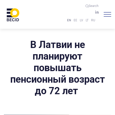
Search
EN
EE
LV
LT
RU
В Латвии не
планируют
повышать
пенсионный возраст
до 72 лет