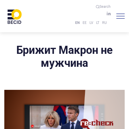
Search
EN
EE
LV
LT
RU
Брижит Макрон не
мужчина