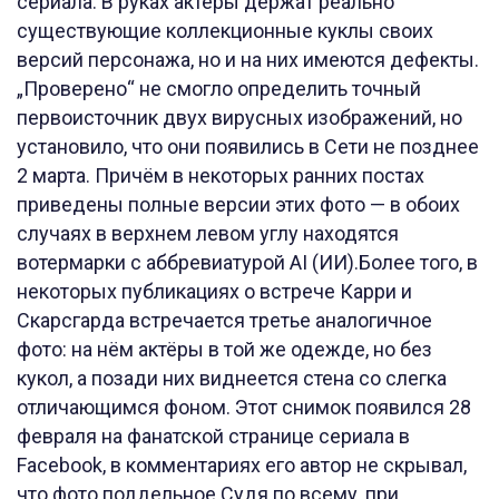
сериала. В руках актёры держат реально
существующие коллекционные куклы своих
версий персонажа, но и на них имеются дефекты.
„Проверено“ не смогло определить точный
первоисточник двух вирусных изображений, но
установило, что они появились в Сети не позднее
2 марта. Причём в некоторых ранних постах
приведены полные версии этих фото — в обоих
случаях в верхнем левом углу находятся
вотермарки с аббревиатурой AI (ИИ).Более того, в
некоторых публикациях о встрече Карри и
Скарсгарда встречается третье аналогичное
фото: на нём актёры в той же одежде, но без
кукол, а позади них виднеется стена со слегка
отличающимся фоном. Этот снимок появился 28
февраля на фанатской странице сериала в
Facebook, в комментариях его автор не скрывал,
что фото поддельное.Судя по всему, при