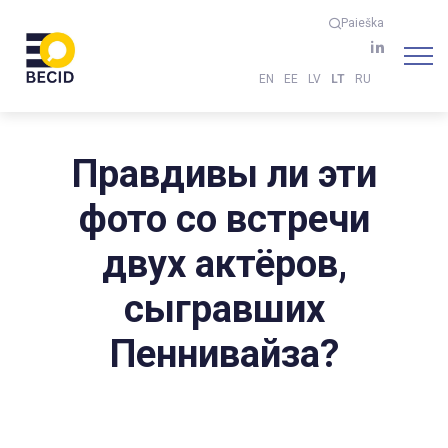
Paieška
EN
EE
LV
LT
RU
Правдивы ли эти
фото со встречи
двух актёров,
сыгравших
Пеннивайза?