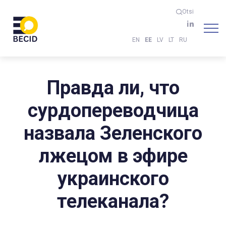
Otsi
EN
EE
LV
LT
RU
Правда ли, что
сурдопереводчица
назвала Зеленского
лжецом в эфире
украинского
телеканала?