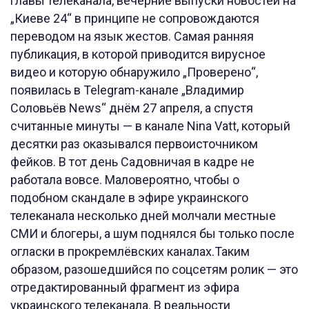
главы телеканала, вечерние выпуски новостей на
„Киеве 24“ в принципе не сопровождаются
переводом на язык жестов. Самая ранняя
публикация, в которой приводится вирусное
видео и которую обнаружило „Проверено“,
появилась в Telegram-канале „Владимир
Соловьёв News“ днём 27 апреля, а спустя
считанные минуты — в канале Nina Vatt, который
десятки раз оказывался первоисточником
фейков. В тот день Садовничая в кадре не
работала вовсе. Маловероятно, чтобы о
подобном скандале в эфире украинского
телеканала несколько дней молчали местные
СМИ и блогеры, а шум поднялся бы только после
огласки в прокремлёвских каналах.Таким
образом, разошедшийся по соцсетям ролик — это
отредактированный фрагмент из эфира
украинского телеканала. В реальности