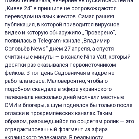
главы телеканала, вечерние выпуски новостей на
„Киеве 24“ в принципе не сопровождаются
переводом на язык жестов. Самая ранняя
публикация, в которой приводится вирусное
видео и которую обнаружило „Проверено“,
появилась в Telegram-канале „Владимир
Соловьёв News“ днём 27 апреля, а спустя
считанные минуты — в канале Nina Vatt, который
десятки раз оказывался первоисточником
фейков. В тот день Садовничая в кадре не
работала вовсе. Маловероятно, чтобы о
подобном скандале в эфире украинского
телеканала несколько дней молчали местные
СМИ и блогеры, а шум поднялся бы только после
огласки в прокремлёвских каналах.Таким
образом, разошедшийся по соцсетям ролик — это
отредактированный фрагмент из эфира
украинского телеканала. В реальности