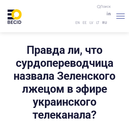
Поиск
EN
EE
LV
LT
RU
Правда ли, что
сурдопереводчица
назвала Зеленского
лжецом в эфире
украинского
телеканала?