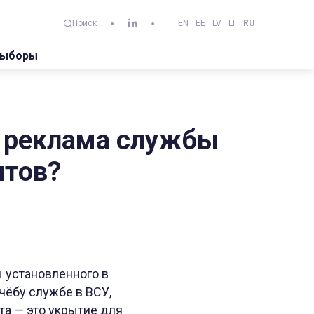
EN
EE
LV
LT
RU
Поиск
ыборы
я реклама службы
нтов?
ы установленного в
чёбу службе в ВСУ,
а — это укрытие для