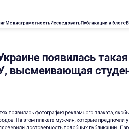
инг
Медиаграмотность
Исследовать
Публикации в блоге
В
в Украине появилась така
У, высмеивающая студе
етях появилась фотография рекламного плаката, якоб
родов. На этом плакате мужчин, которые предпочли у
проверили достоверность подобных публикаций.„Парт