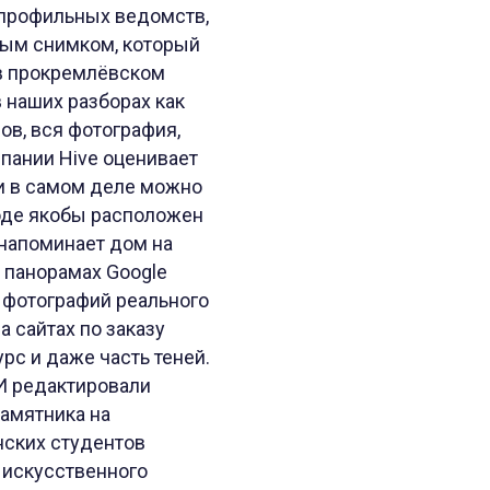
х профильных ведомств,
сным снимком, который
 в прокремлёвском
в наших разборах как
в, вся фотография,
мпании Hive оценивает
 и в самом деле можно
роде якобы расположен
 напоминает дом на
а панорамах Google
о фотографий реального
 сайтах по заказу
рс и даже часть теней.
И редактировали
памятника на
нских студентов
 искусственного