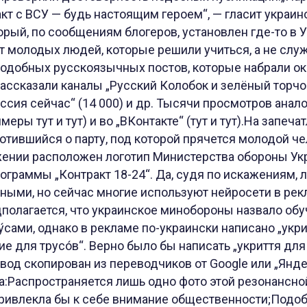
кт с ВСУ — будь настоящим героем“, — гласит украи
орый, по сообщениям блогеров, установлен где-то в 
 молодых людей, которые решили учиться, а не служ
подобных русскоязычных постов, которые набрали ок
ассказали каналы „Русский Колобок и зелёный торчок
Россия сейчас“ (14 000) и др. Тысячи просмотров ана
меры тут и тут) и во „ВКонтакте“ (тут и тут).На запеч
отившийся о парту, под которой прячется молодой ч
жении расположен логотип Министерства обороны Укр
рограммы „Контракт 18-24“. Да, судя по искажениям, 
ными, но сейчас многие используют нейросети в ре
дполагается, что украинское минобороны назвало о
у́сами, однако в рекламе по-украински написано „укрит
е для трусо́в“. Верно было бы написать „укриття для 
од скопирован из переводчиков от Google или „Янде
а:Распространяется лишь одно фото этой резонансно
 привлекла бы к себе внимание общественности;Подо