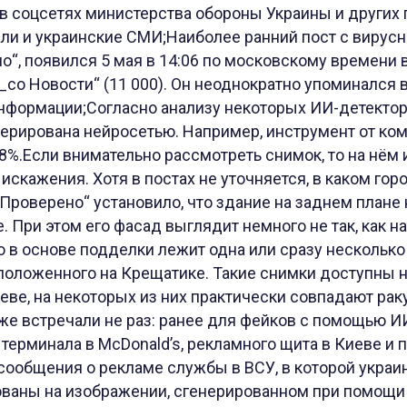
и в соцсетях министерства обороны Украины и други
сали и украинские СМИ;Наиболее ранний пост с виру
о“, появился 5 мая в 14:06 по московскому времени
_co Новости“ (11 000). Он неоднократно упоминался 
нформации;Согласно анализу некоторых ИИ-детекторо
нерирована нейросетью. Например, инструмент от ко
,8%.Если внимательно рассмотреть снимок, то на нём
искажения. Хотя в постах не уточняется, в каком го
„Проверено“ установило, что здание на заднем плане
. При этом его фасад выглядит немного не так, как н
го в основе подделки лежит одна или сразу нескольк
положенного на Крещатике. Такие снимки доступны на
ве, на некоторых из них практически совпадают раку
е встречали не раз: ранее для фейков с помощью И
ерминала в McDonald’s, рекламного щита в Киеве и 
сообщения о рекламе службы в ВСУ, в которой украи
ованы на изображении, сгенерированном при помощи