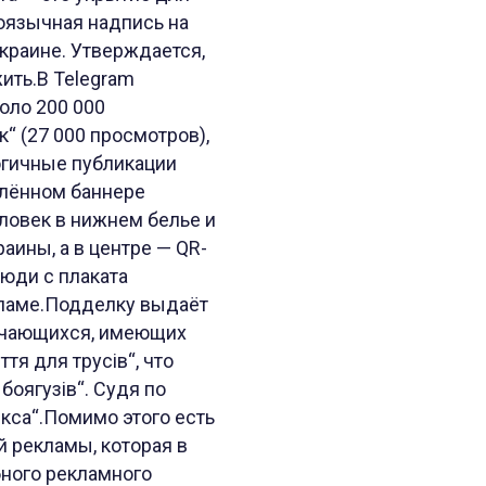
ноязычная надпись на
Украине. Утверждается,
ить.В Telegram
оло 200 000
“ (27 000 просмотров),
логичные публикации
атлённом баннере
еловек в нижнем белье и
аины, а в центре — QR-
люди с плаката
кламе.Подделку выдаёт
бучающихся, имеющих
тя для трусів“, что
боягузів“. Судя по
кса“.Помимо этого есть
й рекламы, которая в
бного рекламного