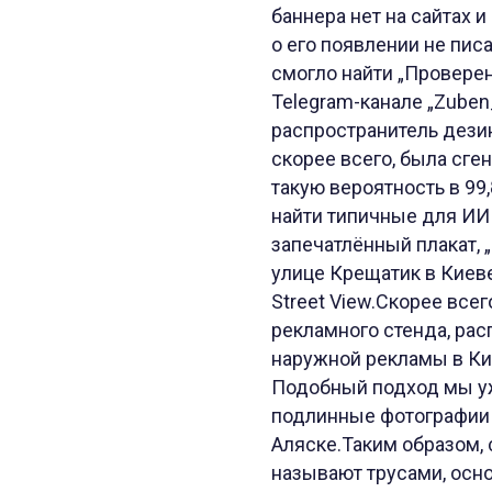
баннера нет на сайтах 
о его появлении не пи
смогло найти „Проверен
Telegram-канале „Zuben
распространитель дези
скорее всего, была сге
такую вероятность в 99
найти типичные для ИИ 
запечатлённый плакат, 
улице Крещатик в Киеве
Street View.Скорее все
рекламного стенда, рас
наружной рекламы в Кие
Подобный подход мы уж
подлинные фотографии т
Аляске.Таким образом, 
называют трусами, осн