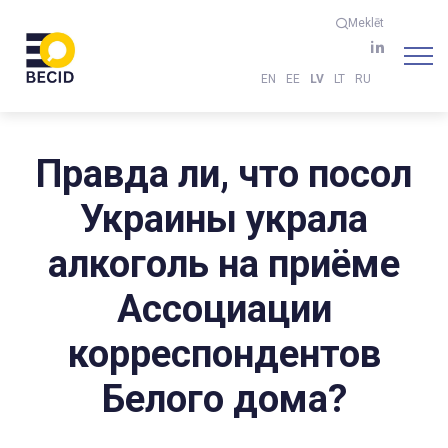
Meklēt
EN
EE
LV
LT
RU
Правда ли, что посол
Украины украла
алкоголь на приёме
Ассоциации
корреспондентов
Белого дома?